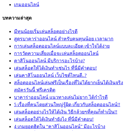
เกมออนไลน์
บทความล่าสุด
มีทุนน้อยเริ่มเล่นสล็อตอย่างไรดี
สูตรบาคาร่าออนไลน์ สำหรับคนทุนน้อย เวลามาก
การเล่นสล็อตออนไลน์แบบละเอียด เข้าใจได้ง่าย
การวัดความเสี่ยงเมื่อจะเล่นสล็อตออนไลน์
คาสิโนออนไลน์ มีบริการอะไรบ้าง?
เล่นสล็อตให้ได้เงินทำเช่นไร ที่นี่มีคำตอบ!
เล่นคาสิโนออนไลน์ เว็บไซต์ไหนดี..?
สล็อตออนไลน์เล่นฟรีเป็นเรื่องที่ไม่ได้ยากเย็นได้เงินจริง
สมัครวันนี้ ฟรีเครดิต
บาคาร่าออนไลน์ แนวทางเล่นไม่ยาก ได้กำไรดี
5 เรื่องที่คนโดยส่วนใหญ่รู้ผิด เกี่ยวกับสล็อตออนไลน์!!
เล่นสล็อตอย่างไรให้ได้เงิน วิธีกล้วยๆที่คุณก็ทำเป็น!!
เล่นสล็อตให้ได้เงินทำยังไง ที่นี่มีคำตอบ!
4 เกมยอดฮิตใน “คาสิโนออนไลน์” มีอะไรบ้าง