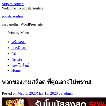
Skip to content
Welcome To popstarsonline
popstarsonline
Just another WordPress site
Primary Menu
หน้าแรก
การศึกษา
กีฬา
บันเทิง
เทคโนโลยี
Home
พวกของเกมสล็อต ที่คุณอาจไม่ทราบ!
Posted on
May 5, 2020
May 16, 2020
by
admin