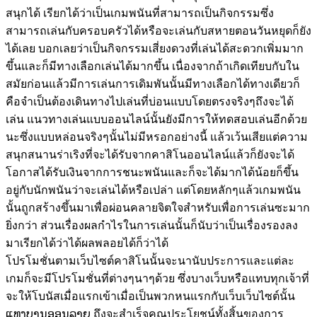
สนุกได้ เรียกได้ว่าเป็นเกมพนันที่สามารถเป็นกิจกรรมซึ่ง
สามารถเล่นกับครอบครัวได้หรือจะเล่นกับสหายตอนวันหยุดก็ยัง
ได้เลย บอกเลยว่าเป็นกิจกรรมเสี่ยงดวงที่เล่นได้สะดวกเพิ่มมาก
ขึ้นและก็มีทางเลือกเล่นได้มากขึ้น เนื่องจากถ้าเกิดเทียบกับใน
สมัยก่อนแล้วมีการเล่นการเดิมพันนั้นมีทางเลือกได้ทางเดียวก็
คือจำเป็นต้องเดินทางไปเล่นที่บ่อนแบบโดยตรงจริงๆถึงจะได้
เล่น แนวทางเล่นแบบออนไลน์นั้นยังมีการให้ทดสอบเล่นอีกด้วย
นะซึ่งแบบหล่อนจริงๆนั้นไม่มีหรอกอย่างนี้ แล้วเว้นเสียแต่ความ
สนุกสนานร่าเริงที่จะได้รับจากคาสิโนออนไลน์แล้วก็ยังจะได้
โอกาสได้รับเงินจากการชนะพนันและก็จะได้มากได้น้อยก็ขึ้น
อยู่กับนักพนันว่าจะเล่นได้หรือเปล่า แต่โดยหลักๆแล้วเกมพนัน
นั้นถูกสร้างขึ้นมาเพื่อผ่อนคลายจิตใจสำหรับเพื่อการเล่นซะมาก
ยิ่งกว่า ส่วนเรื่องผลกำไรในการเล่นนั้นก็นับว่าเป็นเรื่องรองลง
มาเรียกได้ว่าได้ผลพลอยได้ก็ว่าได้
โปรโมชั่นตามเว็บไซต์คาสิโนนั้นจะนานับประการและแต่ละ
เกมก็จะมีโปรโมชั่นที่ต่างๆนาๆด้วย ซึ่งบางเว็บหรือแทบทุกเจ้าที่
จะให้โบนัสเมื่อแรกเข้าเมื่อเป็นพวกหนแรกกับเว็บเว็บไซต์นั้น
ແທງບານອອນລາຍ ถึงจะสำเร็จคุณประโยชน์ทั้งสิ้นของการ