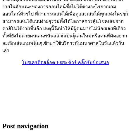
ง่ายในลักษณะของการออนไลน์ซึ่งไม่ได้ต่างอะไรจากเกม
ออนไลน์ทั่วๆไป ที่สามารถเล่นได้เพื่อดูและเล่นได้ทุกแห่งใครๆก็
สามารถเล่นได้แบบง่ายๆรวมทั้งได้โอกาสการลุ้นโชคเลขจาก
คาสิโนได้ง่ายขึ้นอีก เหตุนี้จึงทำให้มีผู้คนมากไม่น้อยเลยทีเดียว
ทั้งที่ยังไม่ตายคนเล่นพนันแล้วก็เป็นผู้เล่นใหม่หรือคนที่คิดอยาก
จะเลิกเล่นเกมพนันๆเข้ามาใช้บริการกันมหาศาลในวันแล้ววัน
เล่า
โปรเครดิตสล็อต 100% ชัวร์ คลิ๊กรับข้อเสนอ
Post navigation