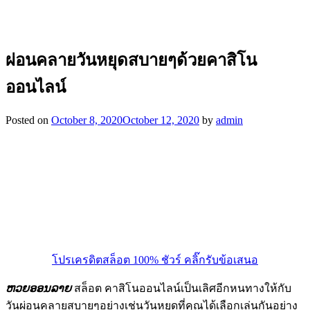
ผ่อนคลายวันหยุดสบายๆด้วยคาสิโน
ออนไลน์
Posted on
October 8, 2020
October 12, 2020
by
admin
โปรเครดิตสล็อต 100% ชัวร์ คลิ๊กรับข้อเสนอ
ຫວຍອອນລາຍ
สล็อต คาสิโนออนไลน์เป็นเลิศอีกหนทางให้กับ
วันผ่อนคลายสบายๆอย่างเช่นวันหยุดที่คุณได้เลือกเล่นกันอย่าง