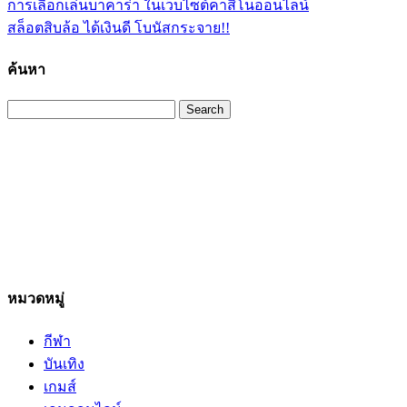
การเลือกเล่นบาคาร่า ในเว็บไซต์คาสิโนออนไลน์
สล็อตสิบล้อ ได้เงินดี โบนัสกระจาย!!
ค้นหา
Search
หมวดหมู่
กีฬา
บันเทิง
เกมส์