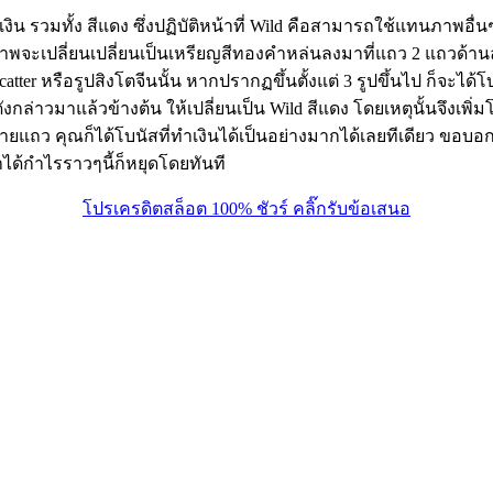
้ำเงิน รวมทั้ง สีแดง ซึ่งปฏิบัติหน้าที่ Wild คือสามารถใช้แทนภาพอื่น
ภาพจะเปลี่ยนเปลี่ยนเป็นเหรียญสีทองคำหล่นลงมาที่แถว 2 แถวด้านล
catter หรือรูปสิงโตจีนนั้น หากปรากฏขึ้นตั้งแต่ 3 รูปขึ้นไป ก็จะได
ดังกล่าวมาแล้วข้างต้น ให้เปลี่ยนเป็น Wild สีแดง โดยเหตุนั้นจึง
หลายแถว คุณก็ได้โบนัสที่ทำเงินได้เป็นอย่างมากได้เลยทีเดียว ขอ
ด้กำไรราวๆนี้ก็หยุดโดยทันที
โปรเครดิตสล็อต 100% ชัวร์ คลิ๊กรับข้อเสนอ