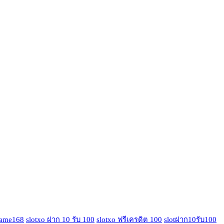
game168
slotxo ฝาก 10 รับ 100
slotxo ฟรีเครดิต 100
slotฝาก10รับ100