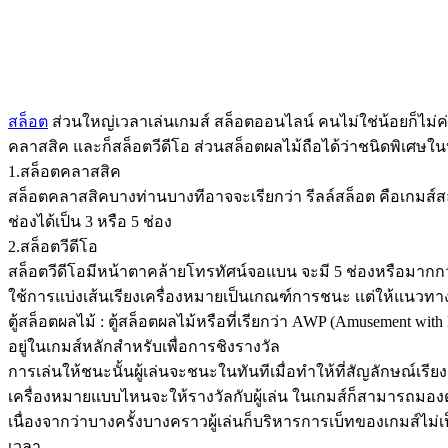
สล็อต
ส่วนใหญ่เวลาเล่นเกมส์ สล็อตออนไลน์ คนไม่ใช่น้อยก็ไม่ค่อย
คลาสสิค และก็สล็อตวีดีโอ ส่วนสล็อตผลไม้ถือได้ว่าชนิดพิเศษใน
1.สล็อตคลาสสิค
สล็อตคลาสสิคบางท่านบางทีอาจจะเรียกว่า รีลล์สล็อต คือเกมส์สล
ช่องได้เป็น 3 หรือ 5 ช่อง
2.สล็อตวีดีโอ
สล็อตวีดีโอมีหน้าตาคล้ายโทรทัศน์จอแบน จะมี 5 ช่องหรือมากกว่า สล
ใช้การแบ่งเส้นเรียงเครื่องหมายเป็นเกณฑ์การชนะ เเต่ให้แนวทาง
ตู้สล็อตผลไม้ : ตู้สล็อตผลไม้หรือที่เรียกว่า AWP (Amusement wit
อยู่ในเกมส์หลักสำหรับเพื่อการชิงรางวัล
การเล่นให้ชนะนั้นผู้เล่นจะชนะในทันทีเมื่อทำให้ที่สัญลักษณ์เรีย
เครื่องหมายแบบไหนจะให้รางวัลกับผู้เล่น ในเกมส์ก็สามารถมองตา
เนื่องจากว่าบางครั้งบางคราวผู้เล่นก็บริหารการเบ็ทของเกมส์ไม
เวลา