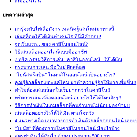
เกมออนไลน์
บทความล่าสุด
มารู้จะกับไพ่เสือมังกร เทคนิคผู้เล่นใหม่มาทางนี้
เล่นสล็อตให้ได้เงินทำเช่นไร ที่นี่มีคำตอบ!
จุดเริ่มแรก…ของ คาสิโนออนไลน์?
วิธีเล่นสล็อตออนไลน์แบบมืออาชีพ
7 ทริค กรรมวิธีการเล่น “คาสิโนออนไลน์” ให้ได้เงิน
กระบวนการเล่น มือใหม่ ฝึกสล็อต
“โบนัสฟรีสปิน” ในคาสิโนออนไลน์ เป็นอย่างไร?
คุณรู้จักสล็อตเยอะแค่ไหน มาทำความรู้จักให้มากเพิ่มขึ้น!!
ทำไมต้องเล่นสล็อตในเว็บมากกว่าในคาสิโน!!
ทริคการเล่น สล็อตออนไลน์ อย่างไรให้ได้โดนจังๆ!!
วิธีการทำเงินในเกมสล็อตที่คนจำนวนไม่น้อยมองข้าม!!
เล่นสล็อตอย่างไรให้ได้เงิน ตามใจหวัง
4 แนวทางเด็ด แนวทางการทำเงินด้วยสล็อตออนไลน์ แบบง
“โบนัส” ที่ต้องทราบในคาสิโนออนไลน์ มีอะไรบ้าง
สูตรทำเงิน ได้เงินไว ด้วยงบประมาณ 500 บาท