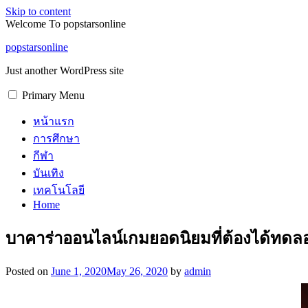
Skip to content
Welcome To popstarsonline
popstarsonline
Just another WordPress site
Primary Menu
หน้าแรก
การศึกษา
กีฬา
บันเทิง
เทคโนโลยี
Home
บาคาร่าออนไลน์เกมยอดนิยมที่ต้องได้ทดล
Posted on
June 1, 2020
May 26, 2020
by
admin