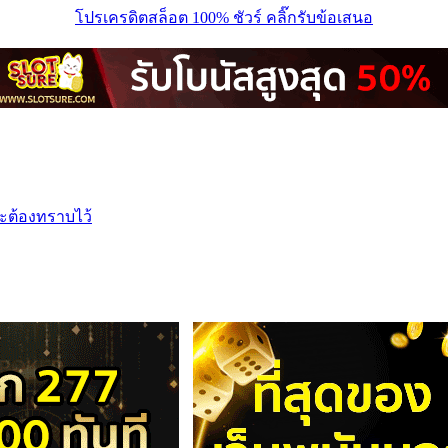
โปรเครดิตสล็อต 100% ชัวร์ คลิ๊กรับข้อเสนอ
จะต้องทราบไว้