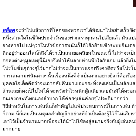
สล็อต
จะว่าไปแล้วการที่โลกของพวกเราได้พัฒนาไปอย่างเร็ว จึงทำ
หนึ่งส่วนใดในชีวิตประจำวันของพวกเราทุกคนไปเสียแล้ว มันแปลงเป
จางหายไป แน่ๆว่าในหัวข้อการพนันก็ได้โย้กย้ายเข้าระบบอินเตอร์
ติดอยู่ร่าออนไลน์ก็ถึงได้ว่าเป็นเกมยอดนิยมในขณะนี้ ไม่ว่าจะเป็น
ตกลงต่างๆมูลเหตุนี้นี่เองจึงทำให้หลายท่านพึงใจกับเกม แล้วยิ่งใน
โปรโมชั่นๆต่างๆไว้มากไม่ว่าจะเป็นการแจกฟรีเครดิตหรือโปรโมชั่น
การเล่นเกมพนันต่างๆนั้นเรื่องหนึ่งที่จำเป็นมากอย่างยิ่ง ก็คือเ
บุคคลใจเด็ดคิดว่าจะเอากลับคืนมาเยอะกระทั่งลงเล่นเป็นหลักแสน
ล้านเลยก็คงเป็ไปไม่ได้ จะหวังกำไรหนักตู๊มเดียวเลยมันมิได้หรอก ด
ตนเองกระทั่งตนเองลำบาก ให้ค่อยๆเล่นค่อยๆไปจะดีมากกว่า
วิธีสำหรับในการเล่นนั้นก็สำคัญไม่แพ้ประสบการณ์ในการเล่น ด้ว
ก็ตาม นี่ก็เลยเป็นเหตุผลสำคัญอีกอย่างที่จำเป็นต้องรู้ไว้ก็ไม่เสี
เอาไว้เป็นจำนวนมากเพื่อจะได้นำไปใช้ลงสู่สนามจริงกับผู้เล่น
มากมาย