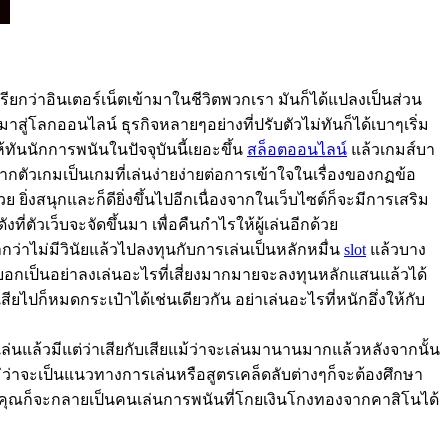
ียกว่าอินเตอร์เน็ตเข้ามาในชีวิตพวกเรา มันก็ได้แปลงเป็นส่วน
ู่โลกออนไลน์ ธุรกิจหลายๆอย่างที่ปรับตัวไม่ทันก็ได้เบาๆเริ่ม
ทันนักการพนันในปัจจุบันนี้เยอะขึ้น
สล็อตออนไลน์
แล้วเกมส์บา
องจากตัวเกมเป็นเกมที่เล่นง่ายง่ายต่อการเข้าใจในเรื่องของกฏข้อ
 ยิ่งสนุกและก็ดียิ่งขึ้นไปอีกเนื่องจากในเว็บไซต์ก็จะมีการเสริม
ตัวเว็บจะจัดขึ้นมา เพื่อคืนกำไรให้ผู้เล่นอีกด้วย
หากว่าไม่มีวินัยแล้วไปลงทุนกับการเล่นเป็นหลักหมื่น
slot
แล้วบาง
ะบอกเป็นอย่าลงเล่นอะไรที่เสี่ยงมากมายจะลงทุนหลักแสนแล้วได้
สียไปก็หมดกระเป๋าได้เช่นเดียวกัน อย่าเล่นอะไรที่หนักอึ่งให้กับ
่นแล้วมีแต่ว่าเสียกับเสียแม้ว่าจะเล่นมานานมากแล้วหลังจากนั้น
วย ไม่ว่าจะเป็นแนวทางการเล่นหรือสูตรเคล็ดลับต่างๆก็จะต้องศึกษา
อง คุณก็จะกลายเป็นคนเล่นการพนันที่โกยเงินโกงทองจากคาสิโนได้