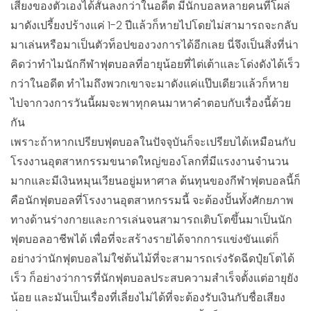
เสียงของตัวเองได้สั้นลงกว่าในอดีต มีนักบอลหลายคนที่โผล่
มาดังเปรี้ยงปร้างแค่ 1-2 ปีแล้วก็หายไปโดยไม่สามารถจะกลับ
มาเล่นหรือมาเป็นตัวท็อปของวงการได้อีกเลย นี่จึงเป็นสิ่งที่น่า
คิดว่าทำไมนักกีฬาฟุตบอลที่อายุน้อยที่ไต่เต้าและโด่งดังได้เร็ว
กว่าในอดีต ทำไมถึงพวกเขาจะมาดังแค่แป๊บเดียวแล้วก็หาย
ไปจากวงการวันนี้ผมจะพาทุกคนมาหาคำตอบกับเรื่องนี้ด้วย
กัน
เพราะถ้าหากเปรียบฟุตบอลในปัจจุบันก็จะเปรียบได้เหมือนกับ
โรงงานอุตสาหกรรมขนาดใหญ่ของโลกที่มีแรงงานจำนวน
มากและมีเงินหมุนเวียนอยู่มหาศาล ต้นทุนของกีฬาฟุตบอลนี้ก็
คือนักฟุตบอลที่โรงงานอุตสาหกรรมนี้ จะต้องปั้นทั้งศักยภาพ
ทางด้านร่างกายและการเล่นจนสามารถเติบโตขึ้นมาเป็นนัก
ฟุตบอลอาชีพได้ เพื่อที่จะสร้างรายได้จากการแข่งขันแต่ก็
อย่างว่านักฟุตบอลไม่ใช่ต้นไม้ที่จะสามารถเร่งรัดฉีดปุ๋ยโตได้
เร็ว ก็อย่างว่าการที่นักฟุตบอลประสบความสำเร็จตั้งแต่อายุยัง
น้อย และมันเป็นเรื่องที่เลี่ยงไม่ได้ที่จะต้องรับเงินกับชื่อเสียง