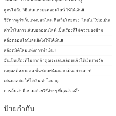
สูตรไม่ลับ วิธีเล่นแทงบอลออนไลน์ ให้ได้เงิน!!
วิธีการดูว่าเว็บแทงบอลไหน คือเว็บโดยตรง! โดยไม่ใช่เอเย่น!
ค่าน้ำในการเล่นบอลออนไลน์ เป็นเรื่องที่ไม่ควรมองข้าม
สล็อตออนไลน์เล่นยังไงให้ได้เงิน!!
สล็อตมิติใหม่แห่งการทำเงิน!!
มันเป็นเรื่องที่ไม่ยากถ้าคุณจะเล่นสล็อตแล้วได้เงินรางวัล
เหตุผลที่หลายคน ชื่นชอบพนันบอล เป็นอย่างมาก!
เล่นบอลสด ให้ได้เงิน ทำไงมาดู!!!
การล้มเจ้ามือบอลด้วยวิธีง่ายๆ ที่คุณต้องอึ้ง!!
ป้ายกำกับ