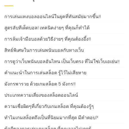
การเล่นแทงบอลออนไลน์ในยุคที่ทันสมัยมากขึ้น!!
สูตรลับทีเด็ดบอล! เทคนิคง่ายๆ ที่คุณก็ทำได้
การล้มเจ้ามือบอลด้วยวิธีง่ายๆ ที่คุณต้องอึ้ง!!
สิทธ์พิเศษในการเล่นพนันบอลกับทางเว็บ
การดูว่าเว็บพนันบอลอันไหน เป็นเว็บตรง ที่ไม่ใช่เว็บเอเย่น!!
คำแนะนำในการเล่นสล็อต รู้ไว้ไม่เสียหาย
มังกรพารวย ด้วยเกมสล็อต 5 มังกร!!
ประเภทความเสี่ยงของสล็อตออนไลน์
ความเชื่อผิดๆที่เกี่ยวกับเกมสล็อต ที่คุณต้องรู้ๆ
ทำไมเกมสล็อตถึงเป็นที่นิยมมากที่สุด มีคำตอบ?
ข้อดีของการเล่นเกมสล็อต ที่คุณอาจไม่เคยรู้