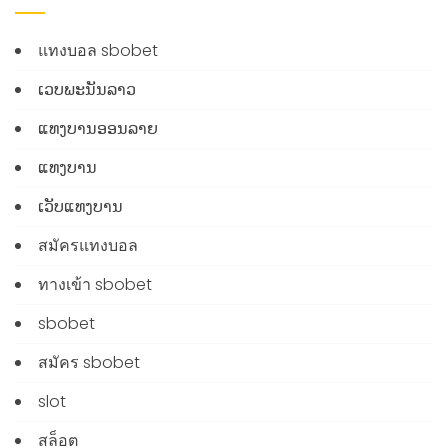
แทงบอล sbobet
ເວບພະນັນລາວ
ແທງບານອອນລາຍ
ແທງບານ
ເວັບແທງບານ
สมัครแทงบอล
ทางเข้า sbobet
sbobet
สมัคร sbobet
slot
สล็อต