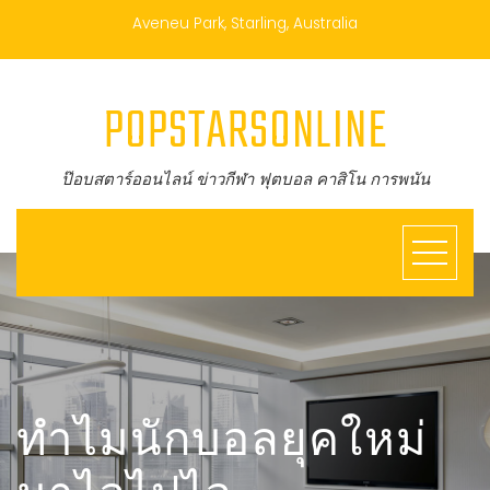
Aveneu Park, Starling, Australia
POPSTARSONLINE
ป๊อบสตาร์ออนไลน์ ข่าวกีฬา ฟุตบอล คาสิโน การพนัน
ทำไมนักบอลยุคใหม่