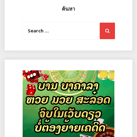
ค้นหา
Search
Search
for: