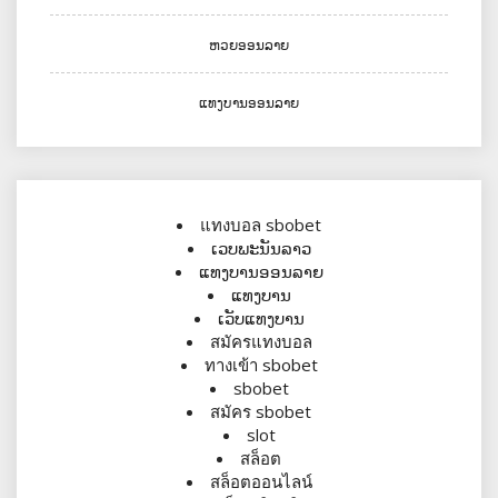
ຫວຍອອນລາຍ
ແທງບານອອນລາຍ
แทงบอล sbobet
ເວບພະນັນລາວ
ແທງບານອອນລາຍ
ແທງບານ
ເວັບແທງບານ
สมัครแทงบอล
ทางเข้า sbobet
sbobet
สมัคร sbobet
slot
สล็อต
สล็อตออนไลน์