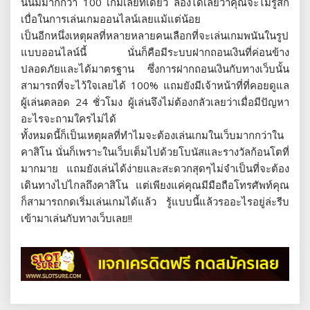
นั้นมีมากกว่า 100 เกมเลยทีเดียว ลองได้เลยว่าคุณจะไม่รู้สึก
เบื่อในการเล่นเกมออนไลน์เลยแม้แต่น้อย
เป็นอีกหนึ่งเหตุผลที่หลายหลายคนเลือกที่จะเล่นเกมพนันในรูป
แบบออนไลน์นี้ นั่นก็คือมีระบบฝากถอนเงินที่ค่อนข้าง
ปลอดภัยและได้มาตรฐาน ซึ่งการฝากถอนเงินกับทางเว็บนั้น
สามารถที่จะไว้ใจเลยได้ 100% แถมยังมีเจ้าหน้าที่ที่คอยดูแล
ผู้เล่นตลอด 24 ชั่วโมง ผู้เล่นจึงไม่ต้องกลัวเลยว่าเมื่อมีปัญหา
อะไรจะถามใครไม่ได้
ทั้งหมดนี้ก็เป็นเหตุผลที่ทำไมจะต้องเล่นเกมในเว็บมากกว่าใน
คาสิโน นั่นก็เพราะในเว็บเต็มไปด้วยโบนัสและรางวัลก้อนโตที่
มากมาย แถมยังเล่นได้ง่ายและสะดวกสุดๆไม่จำเป็นที่จะต้อง
เดินทางไปไกลถึงคาสิโน แต่เพียงแค่คุณมีมือถือโทรศัพท์คุณ
ก็สามารถกดเริ่มเล่นเกมได้แล้ว รู้แบบนี้แล้วรออะไรอยู่ล่ะรีบ
เข้ามาเล่นกับทางเว็บเลย!!