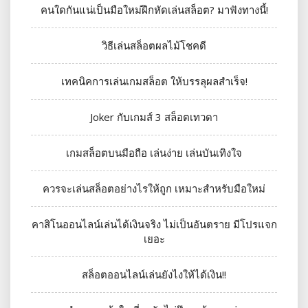
คนใดกันแน่เป็นมือใหม่ฝึกหัดเล่นสล็อต? มาฟังทางนี้!
วิธีเล่นสล็อตผลไม้โชคดี
เทคนิคการเล่นเกมสล็อต ให้บรรลุผลสำเร็จ!
Joker กับเกมส์ 3 สล็อตเทวดา
เกมสล็อตบนมือถือ เล่นง่าย เล่นบันเทิงใจ
ควรจะเล่นสล็อตอย่างไรให้ถูก เหมาะสำหรับมือใหม่
คาสิโนออนไลน์เล่นได้เงินจริง ไม่เป็นอันตราย มีโปรแจก
เยอะ
สล็อตออนไลน์เล่นยังไงให้ได้เงิน!!