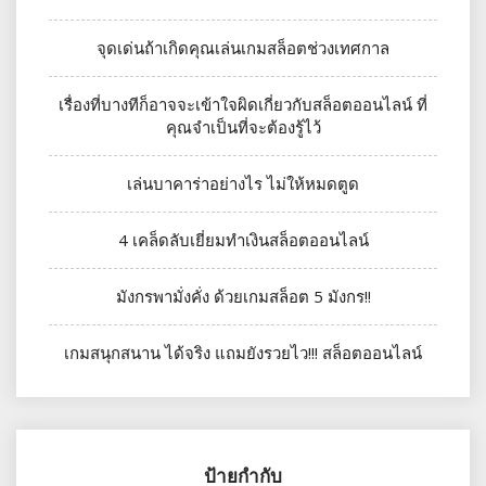
จุดเด่นถ้าเกิดคุณเล่นเกมสล็อตช่วงเทศกาล
เรื่องที่บางทีก็อาจจะเข้าใจผิดเกี่ยวกับสล็อตออนไลน์ ที่
คุณจำเป็นที่จะต้องรู้ไว้
เล่นบาคาร่าอย่างไร ไม่ให้หมดตูด
4 เคล็ดลับเยี่ยมทำเงินสล็อตออนไลน์
มังกรพามั่งคั่ง ด้วยเกมสล็อต 5 มังกร!!
เกมสนุกสนาน ได้จริง แถมยังรวยไว!!! สล็อตออนไลน์
ป้ายกำกับ