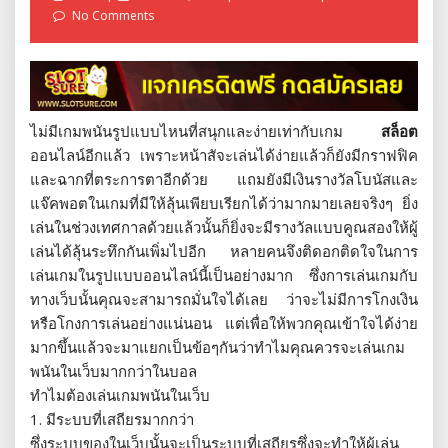
on
No Comments
ไม่มีเกมพนันรูปแบบไหนที่สนุกและง่ายเท่ากับเกม
สล็อต
ออนไลน์อีกแล้ว เพราะหน้าสัจะเล่นได้ง่ายแล้วก็ยังมีกราฟฟิค
และฉากที่ตระการตาอีกด้วย แถมยังมีเงินรางวัลโบนัสและ
แจ๊คพอตในเกมที่มีให้ลุ้นเพียบเรียกได้ว่ามากมายเลยจริงๆ ยิ่ง
เล่นในช่วงเทศกาลด้วยแล้วนั้นก็ยิ่งจะมีรางวัลแบบคูณสองให้ผู้
เล่นได้ลุ้นระทึกกันเพิ่มไปอีก หลายคนจึงติดอกติดใจในการ
เล่นเกมในรูปแบบออนไลน์นี้เป็นอย่างมาก ซึ่งการเล่นเกมกับ
ทางเว็บนั้นคุณจะสามารถมั่นใจได้เลย ว่าจะไม่มีการโกงเงิน
หรือโกงการเล่นอย่างแน่นอน แต่เพื่อให้พวกคุณเข้าใจได้ง่าย
มากขึ้นแล้วจะมาแยกเป็นข้อๆกันว่าทำไมคุณควรจะเล่นเกม
พนันในเว็บมากกว่าในบอล
ทำไมต้องเล่นเกมพนันในเว็บ
1. มีระบบที่เสถียรมากกว่า
ซึ่งระบบของในเว็บนั้นจะเป็นระบบที่เสถียรซึ่งจะทำให้ผู้เล่น