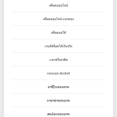
สล็อตออนไลน์
สล็อตออนไลน์ แจกทอง
สล็อตออโต้
เกมส์สล็อตได้เงินจริง
แจกฟรีเครดิต
แทงบอล sbobet
ຄາຊິໂນອອນລາຍ
ບາຄາລ່າອອນລາຍ
ສະລ໋ອດອອນລາຍ