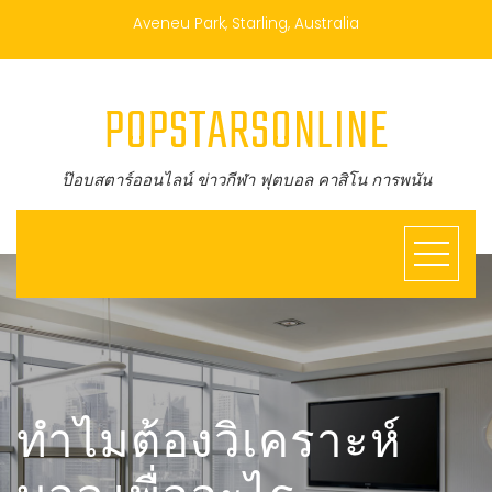
Aveneu Park, Starling, Australia
POPSTARSONLINE
ป๊อบสตาร์ออนไลน์ ข่าวกีฬา ฟุตบอล คาสิโน การพนัน
ทำไมต้องวิเคราะห์