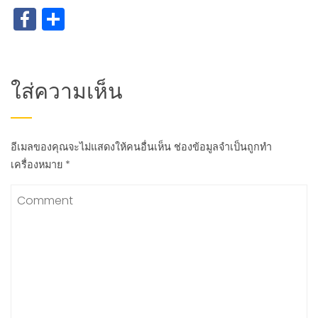
Facebook
Share
ใส่ความเห็น
อีเมลของคุณจะไม่แสดงให้คนอื่นเห็น
ช่องข้อมูลจำเป็นถูกทำ
เครื่องหมาย
*