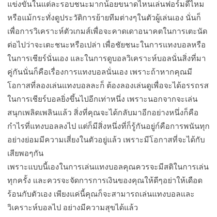
แข่งขันในแต่ละรอบชนะมากน้อยขนาดไหนเล่นฟอร์มดีไหม
หรือแม้กระทั่งดูประวัติการย้ายทีมต่างๆในตัวผู้เล่นเอง นั่นก็
เพื่อการวิเคราะห์ตัวเกมส์เพื่อจะคาดเดาอนาคตในการเตะนัด
ต่อไปว่าจะเตะชนะหรือเปล่า เพื่อชัยชนะในการแทงบอลหรือ
ในการเชียร์นั่นเอง และในการดูบอลวิเคราะห์บอลนั่นสิ่งที่มา
คู่กันนั่นก็คือเรื่องการแทงบอลนั่นเอง เพราะถ้าหากคุณมี
โอกาสที่ลองเล่นแทงบอลละก็ ต้องลองเล่นดูเพื่อจะได้อรรถรส
ในการเชียร์บอลยิ่งขึ้นไปอีกเท่าหนึ่ง เพราะนอกจากจะเล่น
สนุกเพลิดเพลินแล้ว สิ่งที่คุณจะได้กลับมาอีกอย่างหนึ่งก็คือ
กำไรที่แทงบอลลงไป แต่ก็มีสิ่งหนึ่งที่ก็รู้กันอยู่ก์คือการพนันทุก
อย่างย่อมมีความเสี่ยงในตัวอยู่แล้ว เพราะมีโอกาสที่จะได้กับ
เสียพอๆกัน
เพราะแบบนี้เองในการเล่นแทงบอลคุณควรจะมีสติในการเล่น
ทุกครั้ง และควรจะจัดการการเงินของคุณให้ดีๆอย่าให้เดือด
ร้อนกับตัวเอง เพียงแค่นี้คุณก็จะสามารถเล่นแทงบอลและ
วิเคราะห์บอลไป อย่างมีความสุขได้แล้ว