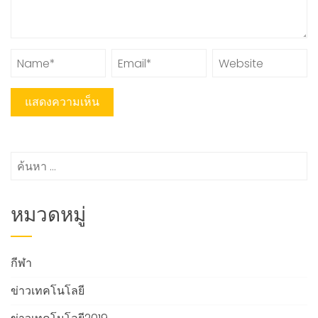
ค้นหา
สำหรับ:
หมวดหมู่
กีฬา
ข่าวเทคโนโลยี