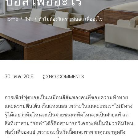
บอล เพื่ออะไร
Home
กีฬา
ทำไมต้องวิเคราะห์บอล เพื่ออะไร
30
พ.ค. 2019
NO COMMENTS
การเชียร์ฟุตบอลเป็นเหมือนสีสันของคนที่ชอบความท้าทาย
และความตื่นเต้น เว็บแทงบอล เพราะในแต่ละเกมเราไม่มีทาง
รู้ได้เลยว่าทีมไหนจะเป็นฝ่ายชนะททีมไหนจะเป็นฝ่ายแพ้ แต่
สิ่งที่เราสามารถทำได้ก็คือสามารถวิเคราะห์เป็นทีมว่าทีมไหน
ฟอร์มดีของแย่ เพราะฉะนั้นวันนี้ผมจะพาพวกคุณมาพูดถึง