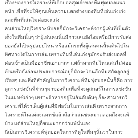
เรื่องของการวิเคราะห์ทีเด็ดบอลสุดเจ๋งของทีมฟุตบอลแนว
หน้า เพื่อที่จะให้คุณเห็นความแตกต่างของทีมที่เล่นเก่งเก่ง
และทีมที่เล่นไม่ค่อยจะเก่ง
คนส่วนใหญ่วิเคราะห์บอลก็มักจะวิเคราะห์จากผู้เล่นที่เป็นตัว
เต็งในทีมนั้นๆ ว่าผู้เล่นคนนั้นมีการเล่นยังไงมหรือมีการรับส่ง
บอลยังไเป็นรูปแบบไหน หรือแม้กระทั่งผู้เล่นคนนั้นเดินไปใน
ทิศทางใดในการเล่น เพราะทีมที่เล่นเก่งๆมักจะรับส่งบอลที่
ค่อนข้างเป็นมืออาชีพเอามากๆ แต่ถ้าหากทีมไหนเล่นไม่ค่อย
เป็นหรือยังอ่อนประสบการณ์อยู่ก็มักจะโดนอีกทีมสกัดลูกอยู่
เรื่อยๆ และสิ่งที่สำคัญในการวิเคราะห์ทีมฟุตบอลนั้นก็คือ การ
ดูการแข่งขันที่ผ่านๆมาของทีมเพื่อที่จะดูสกอร์ในการแข่งขัน
ในแมทซ์เก่าๆ เพราะถ้าหากอยู่ในอันดับต้นๆ ก็จะสามารถวิ
เคราะพ์ได้ว่าเผ็นผู้เล่นที่มีฟอร์มในการเล่นดี เพราะจากการ
วิเคราะห์ในแต่ละแมทซ์แล้วถือว่าเล่นชนะมาตลอดถึงจะแพ้
บ้าง แต่ส่วนใหญ่ก็ชนะมากกว่าแพ้นั่นเอง
นี่เป็นการวิเคราะห์ฟุตบอลในการที่ดูในทีมๆนั้นว่าในการ