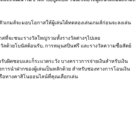
ัวเกมส์จะมอบโอกาสให้ผู้เล่นได้ทดลองเล่นเกมส์ก่อนจะลงเล่น
ดโอกาสที่จะชนะรางวัลใหญ่รวมทั้งรางวัลต่างๆไปเลย
รางวัลด้วยโบนัสต้อนรับ, การหมุนสปินฟรี และรางวัลความซื่อสัตย์
ีความรับผิดชอบและก็ระแวดระวัง บางคราวการจ่ายเงินสำหรับเงิน
างการนำฝากของผู้เล่นเป็นหลักด้วย สำหรับช่องทางการโอนเงิน
รือทางคาสิโนออนไลน์ที่คุณเลือกเล่น