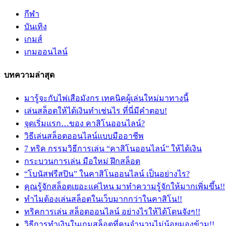
กีฬา
บันเทิง
เกมส์
เกมออนไลน์
บทความล่าสุด
มารู้จะกับไพ่เสือมังกร เทคนิคผู้เล่นใหม่มาทางนี้
เล่นสล็อตให้ได้เงินทำเช่นไร ที่นี่มีคำตอบ!
จุดเริ่มแรก…ของ คาสิโนออนไลน์?
วิธีเล่นสล็อตออนไลน์แบบมืออาชีพ
7 ทริค กรรมวิธีการเล่น “คาสิโนออนไลน์” ให้ได้เงิน
กระบวนการเล่น มือใหม่ ฝึกสล็อต
“โบนัสฟรีสปิน” ในคาสิโนออนไลน์ เป็นอย่างไร?
คุณรู้จักสล็อตเยอะแค่ไหน มาทำความรู้จักให้มากเพิ่มขึ้น!!
ทำไมต้องเล่นสล็อตในเว็บมากกว่าในคาสิโน!!
ทริคการเล่น สล็อตออนไลน์ อย่างไรให้ได้โดนจังๆ!!
วิธีการทำเงินในเกมสล็อตที่คนจำนวนไม่น้อยมองข้าม!!