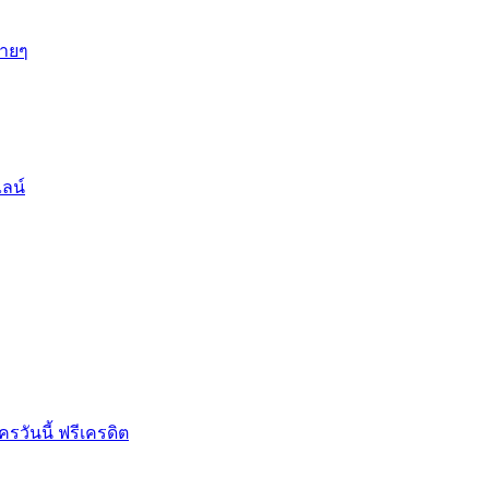
่ายๆ
ลน์
ครวันนี้ ฟรีเครดิต