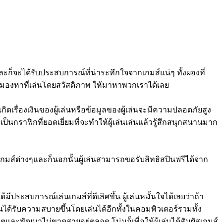
ก็จะได้รับประสบการณ์ที่น่าระทึกใจจากเกมส์แน่ๆ ทั้งผองที่
ก็มองหาที่เล่นโดยสวัสดิภาพ ให้มาหาพวกเราได้เลย
ดเรื่องเงินของผู้เล่นหรือข้อมูลของผู้เล่นจะมีความปลอดภัยสูง
นกราฟิกที่ยอดเยี่ยมที่จะทำให้ผู้เล่นเล่นแล้วรู้สึกสนุกสนานมาก
นเกมส์ต่างๆและก็นอกนั้นผู้เล่นสามารถขอรับสิทธิสปินฟรีได้จาก
มีประสบการณ์เล่นเกมส์ที่ดีเลิศขึ้น ผู้เล่นหมั้นใจได้เลยว่าถ้า
นได้รับความสบายขึ้นโดยเล่นได้อีกทั้งในคอมพิวเตอร์รวมทั้ง
ตและพัฒนาไม่ขาดสายอยู่ตลอด โน่นก็เพื่อให้ผู้เล่นได้สัมผัสเกมส์