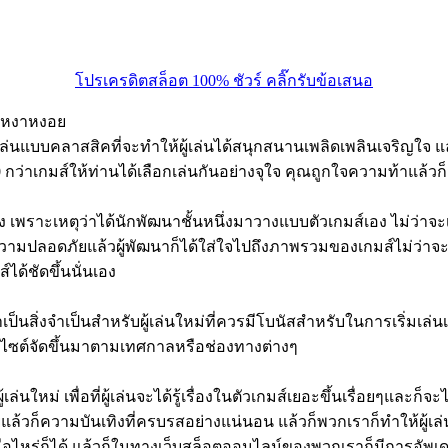
โปรเครดิตสล็อต 100% ชัวร์ คลิ๊กรับข้อเสนอ
ยเหงาหงอย
่นแบบคลาสสิคที่จะทำให้ผู้เล่นได้สนุกสนานเพลิดเพลินเจริญใจ และ
กว่าเกมส์ให้ท่านได้เลือกเล่นกันอย่างจุใจ คุณถูกใจความท้าแล้ว
ราะเหตุว่าได้นักพัฒนาชั้นหนึ่งมาวางแบบตัวเกมส์เอง ไม่ว่าจะเกิ
วามปลอดภัยแล้วผู้พัฒนาก็ได้ใส่ใจไปถึงภาพรวมของเกมส์ไม่ว่าจะเป็
ได้ชัดขึ้นนั่นเอง
เป็นสิ่งจำเป็นสำหรับผู้เล่นใหม่ที่ควรมีโบนัสสำหรับในการเริ่มเล่
เว็บไซต์จัดขึ้นมาตามเทศกาลหรือช่องทางต่างๆ
่ เพื่อที่ผู้เล่นจะได้รู้เรื่องในตัวเกมส์เยอะขึ้นเรื่อยๆและก็จะได้
ล้วก็ความบันเทิงที่ครบรสอย่างแน่นอน แล้วก็พวกเราก็ทำให้ผู้เล่
เมื่อไหร่ก็ได้ แล้วก็ในทางเว็บสล็อตออนไลน์ของพวกเราก็มีการอัพเด