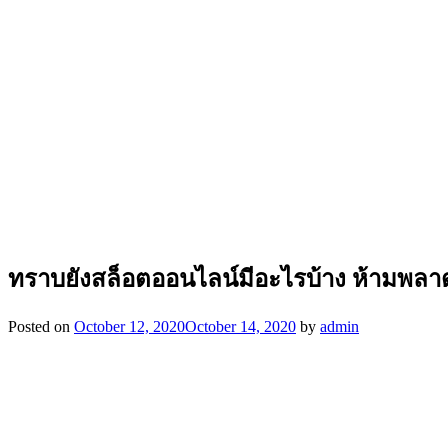
ทราบยังสล็อตออนไลน์มีอะไรบ้าง ห้ามพลา
Posted on
October 12, 2020
October 14, 2020
by
admin