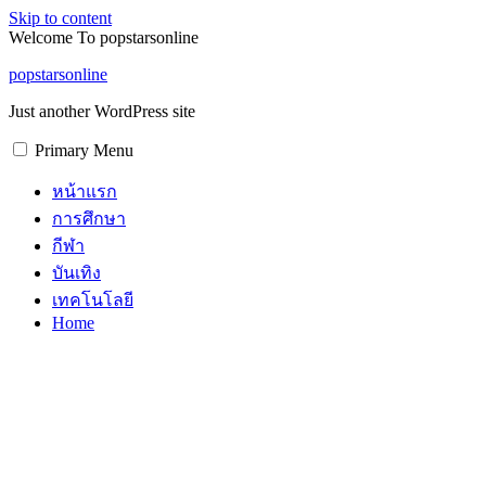
Skip to content
Welcome To popstarsonline
popstarsonline
Just another WordPress site
Primary Menu
หน้าแรก
การศึกษา
กีฬา
บันเทิง
เทคโนโลยี
Home