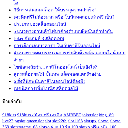
ไง
วิธีการเล่นเกมสล็อต ให้บรรลุความสำเร็จ!
เครดิตฟรีไม่ต้องฝาก หรือ โบนัสทดสอบเล่นฟรี เป็น?
ประเภทของสล็อตออนไลน์
5 แนวทางอ่านเค้าไพ่บาค้างร่าแบบผีพนันเค้าทำกัน
Joker กับเกมส์ 3 สล็อตเทพ
การเลือกเล่นบาคาร่า ในเว็บคาสิโนออนไลน์
4 แนวทางเด็ด กระบวนการทำเงินด้วยสล็อตออนไลน์ แบบ
ง่ายๆ
ไขข้อสงสัยว่า…คาสิโนออนไลน์ เป็นยังไง?
สูตรสล็อตผลไม้ ขั้นเทพ แจ็คพอตแตกง๊ายง่าย
6 สิ่งที่นักพนันคาสิโนออนไลน์ต้องมี!
เทคนิคการเพิ่มโบนัส สล็อตผลไม้
ป้ายกำกับ
918kiss
918kiss สมัคร ฟรี เครดิต
AMBBET
jokerslot
king189
live22
pgslot
queenslot
slot
slot22th
slot1168
slotspx
slotxo
slotxo
369
slotxogame168
slotxo ฝาก 10 รับ 100
slotxo ฟรีเครดิต 100