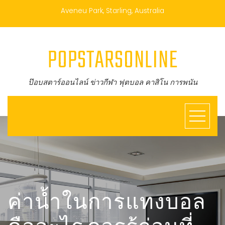
Aveneu Park, Starling, Australia
POPSTARSONLINE
ป๊อบสตาร์ออนไลน์ ข่าวกีฬา ฟุตบอล คาสิโน การพนัน
ค่าน้ำในการแทงบอล