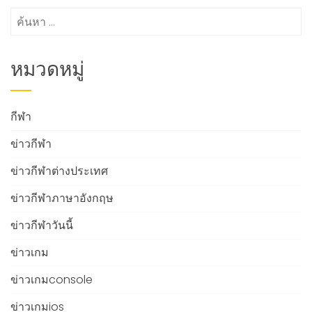
ค้นหา
สำหรับ:
หมวดหมู่
กีฬา
ข่าวกีฬา
ข่าวกีฬาต่างประเทศ
ข่าวกีฬาภาษาอังกฤษ
ข่าวกีฬาวันนี้
ข่าวเกม
ข่าวเกมconsole
ข่าวเกมios