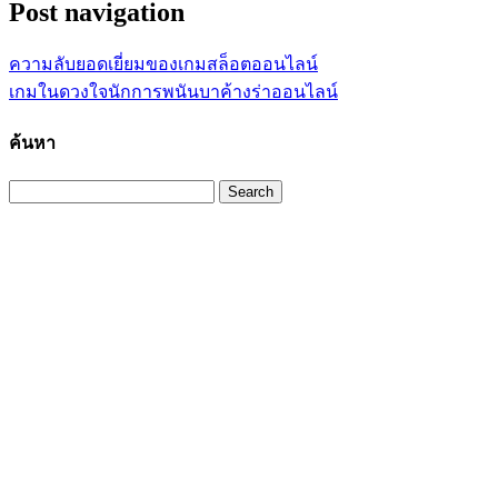
Post navigation
ความลับยอดเยี่ยมของเกมสล็อตออนไลน์
เกมในดวงใจนักการพนันบาค้างร่าออนไลน์
ค้นหา
Search