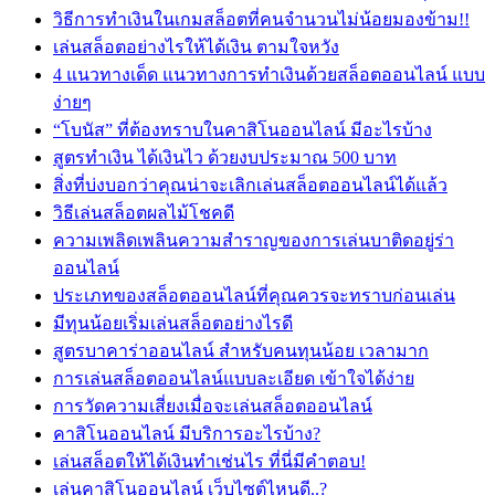
วิธีการทำเงินในเกมสล็อตที่คนจำนวนไม่น้อยมองข้าม!!
เล่นสล็อตอย่างไรให้ได้เงิน ตามใจหวัง
4 แนวทางเด็ด แนวทางการทำเงินด้วยสล็อตออนไลน์ แบบ
ง่ายๆ
“โบนัส” ที่ต้องทราบในคาสิโนออนไลน์ มีอะไรบ้าง
สูตรทำเงิน ได้เงินไว ด้วยงบประมาณ 500 บาท
สิ่งที่บ่งบอกว่าคุณน่าจะเลิกเล่นสล็อตออนไลน์ได้แล้ว
วิธีเล่นสล็อตผลไม้โชคดี
ความเพลิดเพลินความสำราญของการเล่นบาติดอยู่ร่า
ออนไลน์
ประเภทของสล็อตออนไลน์ที่คุณควรจะทราบก่อนเล่น
มีทุนน้อยเริ่มเล่นสล็อตอย่างไรดี
สูตรบาคาร่าออนไลน์ สำหรับคนทุนน้อย เวลามาก
การเล่นสล็อตออนไลน์แบบละเอียด เข้าใจได้ง่าย
การวัดความเสี่ยงเมื่อจะเล่นสล็อตออนไลน์
คาสิโนออนไลน์ มีบริการอะไรบ้าง?
เล่นสล็อตให้ได้เงินทำเช่นไร ที่นี่มีคำตอบ!
เล่นคาสิโนออนไลน์ เว็บไซต์ไหนดี..?