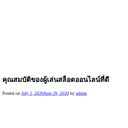
คุณสมบัติของผู้เล่นสล็อตออนไลน์ที่ดี
Posted on
July 2, 2020
June 29, 2020
by
admin