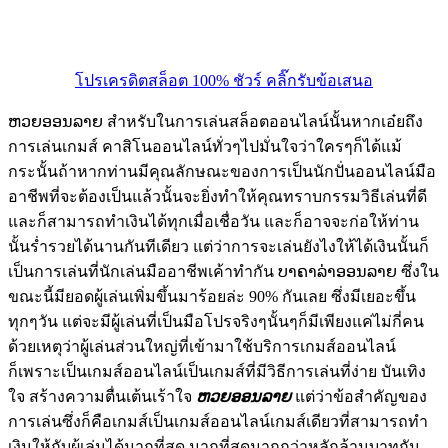
โปรเครดิตสล็อต 100% ชัวร์ คลิ๊กรับข้อเสนอ
ຫວຍອອນລາຍ สำหรับในการเล่นสล็อตออนไลน์นั้นหากเอ๋ยถึง
การเล่นเกมส์ คาสิโนออนไลน์ทั่วๆไปมั่นใจว่าใครๆก็ได้แม้
กระนั้นถ้าหากท่านมีคุณลักษณะของการเป็นนักปั่นออนไลน์มือ
อาชีพที่จะต้องเป็นแล้วนั้นจะยิ่งทำให้คุณทราบกรรมวิธีเล่นที่ดี
และก็สามารถทำเงินได้ทุกเมื่อเชื่อวัน และก็อาจจะก่อให้ท่าน
นั้นร่ำรวยได้นานกันทีเดียว แต่ว่าการจะเล่นยังไงให้ได้เงินนั้นก็
เป็นการเล่นที่นักเล่นมืออาชีพเค้าทำกัน ບາຄາລ່າອອນລາຍ ซึ่งใน
ขณะนี้มียอดผู้เล่นเพิ่มขึ้นมาร้อยล่ะ 90% กันเลย ซึ่งมีเยอะขึ้น
ทุกๆวัน แต่จะมีผู้เล่นที่เป็นมือโปรจริงๆนั้นๆก็มีเพียงแค่ไม่กี่คน
ด้วยเหตุว่าผู้เล่นส่วนใหญ่ที่เข้ามาใช้บริการเกมส์ออนไลน์
ก็เพราะเป็นเกมส์ออนไลน์เป็นเกมส์ที่มีวิธีการเล่นที่ง่าย บันเทิง
ใจ สร้างความตื่นเต้นเร้าใจ
ຫວຍອອນລາຍ
แต่ว่าข้อสำคัญของ
การเล่นซึ่งก็คือเกมส์เป็นเกมส์ออนไลน์เกมส์เดียวที่สามารถทำ
เงินให้กับผู้เล่นได้มากที่สุด มากที่สุดมากกว่าหลักล้านบาทกัน