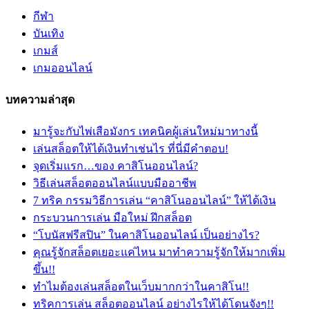
กีฬา
บันเทิง
เกมส์
เกมออนไลน์
บทความล่าสุด
มารู้จะกับไพ่เสือมังกร เทคนิคผู้เล่นใหม่มาทางนี้
เล่นสล็อตให้ได้เงินทำเช่นไร ที่นี่มีคำตอบ!
จุดเริ่มแรก…ของ คาสิโนออนไลน์?
วิธีเล่นสล็อตออนไลน์แบบมืออาชีพ
7 ทริค กรรมวิธีการเล่น “คาสิโนออนไลน์” ให้ได้เงิน
กระบวนการเล่น มือใหม่ ฝึกสล็อต
“โบนัสฟรีสปิน” ในคาสิโนออนไลน์ เป็นอย่างไร?
คุณรู้จักสล็อตเยอะแค่ไหน มาทำความรู้จักให้มากเพิ่ม
ขึ้น!!
ทำไมต้องเล่นสล็อตในเว็บมากกว่าในคาสิโน!!
ทริคการเล่น สล็อตออนไลน์ อย่างไรให้ได้โดนจังๆ!!