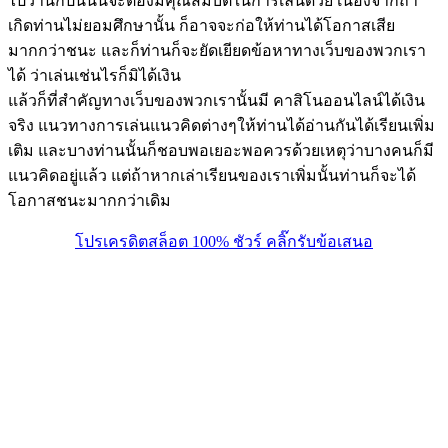
ไปว่านักปั่นนั้นจะต้องมีคุณสมบัติในการเล่นด้วย เนื่องจากถ้า
เกิดท่านไม่ยอมศึกษานั้น ก็อาจจะก่อให้ท่านได้โอกาสเสีย
มากกว่าชนะ และก็ท่านก็จะยัดเยียดข้อหาทางเว็บของพวกเรา
ได้ ว่าเล่นเช่นไรก็มิได้เงิน
แล้วก็ที่สำคัญทางเว็บของพวกเรานั้นมี คาสิโนออนไลน์ได้เงิน
จริง แนวทางการเล่นแนวคิดต่างๆให้ท่านได้อ่านกันได้เรียนเพิ่ม
เติม และบางท่านนั้นก็ชอบพอเยอะพอควรด้วยเหตุว่าบางคนก็มี
แนวคิดอยู่แล้ว แต่ถ้าหากเล่าเรียนของเราเพิ่มนั้นท่านก็จะได้
โอกาสชนะมากกว่าเดิม
โปรเครดิตสล็อต 100% ชัวร์ คลิ๊กรับข้อเสนอ