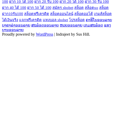
100
ฝาก 10 ได้ 100
ฝาก 20 รับ 100
ฝาก 20 ได้ 100
ฝาก 30 รับ 100
ฝาก 40 ได้ 100
ฝาก 50 ได้ 100
สมัคร sbobet
สล็อต
สล็อตxo
สล็อต
ฝาก10รับ100
สล็อตฟรีเครดิต
สล็อตออนไลน์
สล็อตออโต้
เกมส์สล็อต
ได้เงินจริง
แจกฟรีเครดิต
แทงบอล sbobet
โปรสล็อต
ຄາຊິໂນອອນລາຍ
ບາຄາລ່າອອນລາຍ
ສະລ໋ອດອອນລາຍ
ຫວຍອອນລາຍ
ເກມສະລ໋ອດ
ແທງ
ບານອອນລາຍ
Proudly powered by
WordPress
|
Indrajeet by Sus Hill.