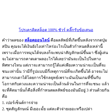
โปรเครดิตสล็อต 100% ชัวร์ คลิ๊กรับข้อเสนอ
คำว่าผลของ
สล็อตออนไลน์
คือผลลัพธ์ที่เกิดขึ้นหลังจากกดปุ่ม
สปิน คุณจะได้เงินยังไงเท่าไหร่อะไรเป็นตัวกำหนดสิ่งเหล่านี้
เพราะเมื่อการหมุนได้จบลงก็จะพบน่าสัญลักษณ์ขึ้นมา ซึ่งผู้เล่น
จะไม่สามารถคาดเดาผลอะไรได้เลยว่ามันจะเป็นไปในทาง
ทิศทางไหน แต่เราจะสามารถรู้ได้แค่เพียงความน่าจะเป็นที่จะ
ชนะเท่านั้น ว่ามีกี่รูปแบบมีกี่เหตุการณ์ที่จะเกิดขึ้นได้ อาจจะไม่
สามารถเดาได้โดยการใช้กลยุทธ์เพราะมันเป็นเกมที่ขึ้นกับ
โอกาสกับดวงและความน่าจะเป็นล้วนล้วนในการที่จะชนะ แล้ว
จะที่คิดมานั่นก็คือสิ่งที่กำหนดผลลัพธ์ของมันมีอยู่ 3 ส่วนด้วยกัน
คือ
1. เปอร์เซ็นต์การจ่าย
2. ชุดสัญลักษณ์ มีเยอะมั้ย แต่ละตัวจ่ายเยอะหรือเปล่า