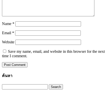
Name
*
Email
*
Website
Save my name, email, and website in this browser for the next
time I comment.
ค้นหา
Search