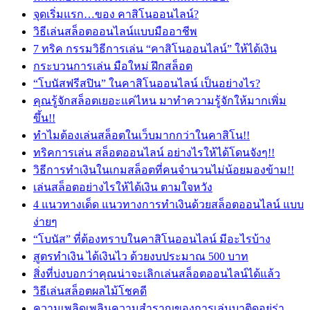
จุดเริ่มแรก…ของ คาสิโนออนไลน์?
วิธีเล่นสล็อตออนไลน์แบบมืออาชีพ
7 ทริค กรรมวิธีการเล่น “คาสิโนออนไลน์” ให้ได้เงิน
กระบวนการเล่น มือใหม่ ฝึกสล็อต
“โบนัสฟรีสปิน” ในคาสิโนออนไลน์ เป็นอย่างไร?
คุณรู้จักสล็อตเยอะแค่ไหน มาทำความรู้จักให้มากเพิ่ม
ขึ้น!!
ทำไมต้องเล่นสล็อตในเว็บมากกว่าในคาสิโน!!
ทริคการเล่น สล็อตออนไลน์ อย่างไรให้ได้โดนจังๆ!!
วิธีการทำเงินในเกมสล็อตที่คนจำนวนไม่น้อยมองข้าม!!
เล่นสล็อตอย่างไรให้ได้เงิน ตามใจหวัง
4 แนวทางเด็ด แนวทางการทำเงินด้วยสล็อตออนไลน์ แบบ
ง่ายๆ
“โบนัส” ที่ต้องทราบในคาสิโนออนไลน์ มีอะไรบ้าง
สูตรทำเงิน ได้เงินไว ด้วยงบประมาณ 500 บาท
สิ่งที่บ่งบอกว่าคุณน่าจะเลิกเล่นสล็อตออนไลน์ได้แล้ว
วิธีเล่นสล็อตผลไม้โชคดี
ความเพลิดเพลินความสำราญของการเล่นบาติดอยู่ร่า