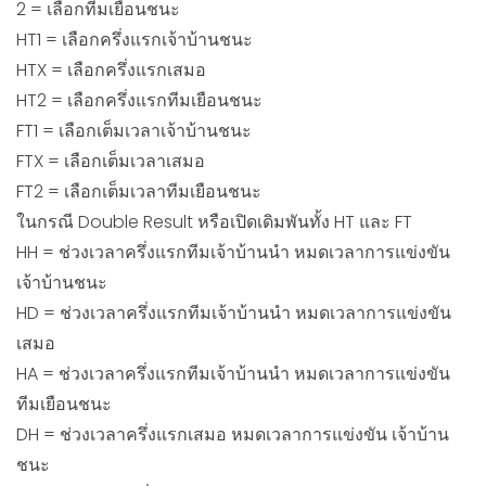
2 = เลือกทีมเยือนชนะ
HT1 = เลือกครึ่งแรกเจ้าบ้านชนะ
HTX = เลือกครึ่งแรกเสมอ
HT2 = เลือกครึ่งแรกทีมเยือนชนะ
FT1 = เลือกเต็มเวลาเจ้าบ้านชนะ
FTX = เลือกเต็มเวลาเสมอ
FT2 = เลือกเต็มเวลาทีมเยือนชนะ
ในกรณี Double Result หรือเปิดเดิมพันทั้ง HT และ FT
HH = ช่วงเวลาครึ่งแรกทีมเจ้าบ้านนำ หมดเวลาการแข่งขัน
เจ้าบ้านชนะ
HD = ช่วงเวลาครึ่งแรกทีมเจ้าบ้านนำ หมดเวลาการแข่งขัน
เสมอ
HA = ช่วงเวลาครึ่งแรกทีมเจ้าบ้านนำ หมดเวลาการแข่งขัน
ทีมเยือนชนะ
DH = ช่วงเวลาครึ่งแรกเสมอ หมดเวลาการแข่งขัน เจ้าบ้าน
ชนะ