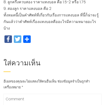
8. ลูกครึ่งควบสอง ราคาแทงบอล คือ 1.5-2 หรือ 1.75
9. สองลูก ราคาแทงบอล คือ 2
ทั้งหมดนี้เป็นคำศัพท์ที่เกี่ยวกับเรื่องการแทงบอล ที่นี้ก็น่าจะรู้
กันแล้วว่าคำศัพท์เรื่องแทงบอลคืออะไรมีความหมายอะไร
บ้าง
Facebook
Twitter
Share
ใส่ความเห็น
อีเมลของคุณจะไม่แสดงให้คนอื่นเห็น
ช่องข้อมูลจำเป็นถูกทำ
เครื่องหมาย
*