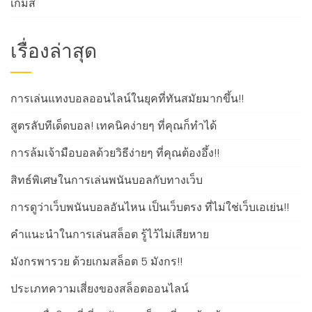
เกมส์
เรื่องล่าสุด
การเล่นแทงบอลออนไลน์ในยุคที่ทันสมัยมากขึ้น!!
สูตรลับทีเด็ดบอล! เทคนิคง่ายๆ ที่คุณก็ทำได้
การล้มเจ้ามือบอลด้วยวิธีง่ายๆ ที่คุณต้องอึ้ง!!
สิทธ์พิเศษในการเล่นพนันบอลกับทางเว็บ
การดูว่าเว็บพนันบอลอันไหน เป็นเว็บตรง ที่ไม่ใช่เว็บเอเย่น!!
คำแนะนำในการเล่นสล็อต รู้ไว้ไม่เสียหาย
มังกรพารวย ด้วยเกมสล็อต 5 มังกร!!
ประเภทความเสี่ยงของสล็อตออนไลน์