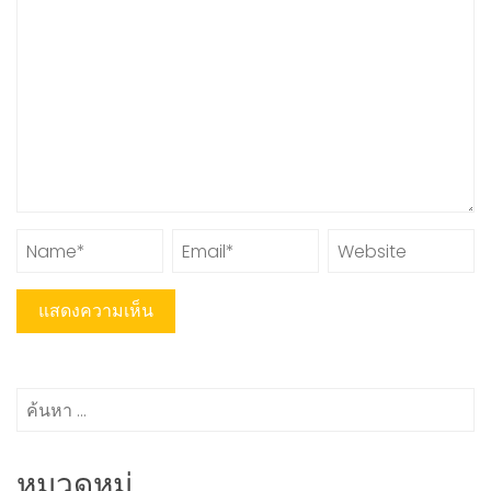
ค้นหา
สำหรับ:
หมวดหมู่