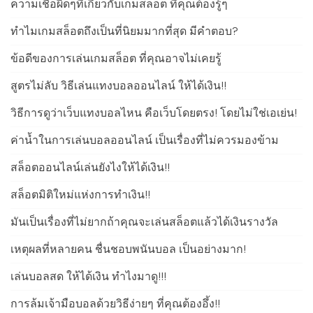
ความเชื่อผิดๆที่เกี่ยวกับเกมสล็อต ที่คุณต้องรู้ๆ
ทำไมเกมสล็อตถึงเป็นที่นิยมมากที่สุด มีคำตอบ?
ข้อดีของการเล่นเกมสล็อต ที่คุณอาจไม่เคยรู้
สูตรไม่ลับ วิธีเล่นแทงบอลออนไลน์ ให้ได้เงิน!!
วิธีการดูว่าเว็บแทงบอลไหน คือเว็บโดยตรง! โดยไม่ใช่เอเย่น!
ค่าน้ำในการเล่นบอลออนไลน์ เป็นเรื่องที่ไม่ควรมองข้าม
สล็อตออนไลน์เล่นยังไงให้ได้เงิน!!
สล็อตมิติใหม่แห่งการทำเงิน!!
มันเป็นเรื่องที่ไม่ยากถ้าคุณจะเล่นสล็อตแล้วได้เงินรางวัล
เหตุผลที่หลายคน ชื่นชอบพนันบอล เป็นอย่างมาก!
เล่นบอลสด ให้ได้เงิน ทำไงมาดู!!!
การล้มเจ้ามือบอลด้วยวิธีง่ายๆ ที่คุณต้องอึ้ง!!