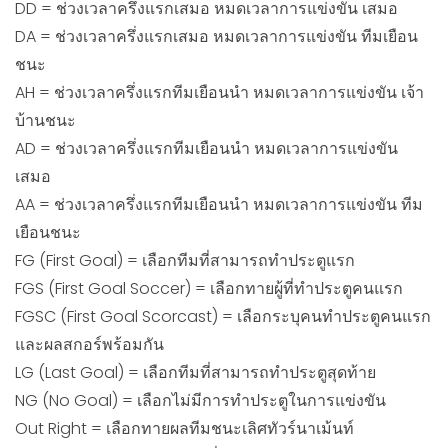
DD = ช่วงเวลาครึ่งแรกเสมอ หมดเวลาการแข่งขัน เสมอ
DA = ช่วงเวลาครึ่งแรกเสมอ หมดเวลาการแข่งขัน ทีมเยือน
ชนะ
AH = ช่วงเวลาครึ่งแรกทีมเยือนนำ หมดเวลาการแข่งขัน เจ้า
บ้านชนะ
AD = ช่วงเวลาครึ่งแรกทีมเยือนนำ หมดเวลาการแข่งขัน
เสมอ
AA = ช่วงเวลาครึ่งแรกทีมเยือนนำ หมดเวลาการแข่งขัน ทีม
เยือนชนะ
FG (First Goal) = เลือกทีมที่สามารถทำประตูแรก
FGS (First Goal Soccer) = เลือกทายผู้ที่ทำประตูคนแรก
FGSC (First Goal Scorcast) = เลือกระบุคนทำประตูคนแรก
และผลสกอร์พร้อมกัน
LG (Last Goal) = เลือกทีมที่สามารถทำประตูสุดท้าย
NG (No Goal) = เลือกไม่มีการทำประตูในการแข่งขัน
Out Right = เลือกทายผลทีมชนะเลิศทัวร์นาเม้นท์