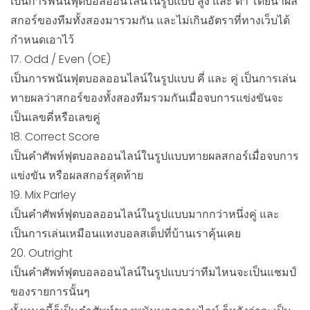
เป็นการพนันฟุตบอลออนไลน์ในรูปแบบ สูง และ ต่ำ โดยนำผล
สกอร์ของทีมทั้งสองมารวมกัน และไม่เกินอัตราที่ทางเว็บได้
กำหนดเอาไว้
17. Odd / Even (OE)
เป็นการพนันฟุตบอลออนไลน์ในรูปแบบ คี่ และ คู่ เป็นการเล่น
ทายผลว่าสกอร์ของทั้งสองทีมรวมกันเมื่อจบการแข่งขันจะ
เป็นเลขคี่หรือเลขคู่
18. Correct Score
เป็นคำศัพท์ฟุตบอลออนไลน์ในรูปแบบทายผลสกอร์เมื่อจบการ
แข่งขัน หรือผลสกอร์สุดท้าย
19. Mix Parley
เป็นคำศัพท์ฟุตบอลออนไลน์ในรูปแบบมากกว่าหนึ่งคู่ และ
เป็นการเล่นเหมือนแทงบอลสเต็ปที่บ้านเราคุ้นเคย
20. Outright
เป็นคำศัพท์ฟุตบอลออนไลน์ในรูปแบบว่าทีมไหนจะเป็นแชมป์
ของรายการนั้นๆ