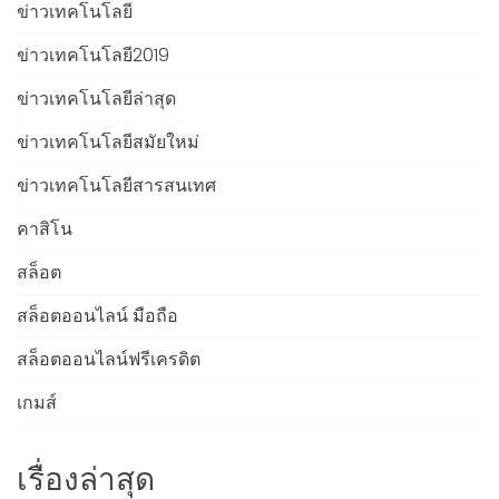
ข่าวเทคโนโลยี
ข่าวเทคโนโลยี2019
ข่าวเทคโนโลยีล่าสุด
ข่าวเทคโนโลยีสมัยใหม่
ข่าวเทคโนโลยีสารสนเทศ
คาสิโน
สล็อต
สล็อตออนไลน์ มือถือ
สล็อตออนไลน์ฟรีเครดิต
เกมส์
เรื่องล่าสุด