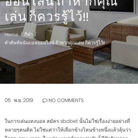
ออนไลน์ ถ้าหากคุณ
เล่น ก็ควรรู้ไว้!!
Home
กีฬา
คำศัพท์พนันบอลออนไลน์ ถ้าหากคุณเล่น ก็ควรรู้ไว้!!
06
พ.ย. 2019
NO COMMENTS
ในการเล่นแทงบอล สมัคร sbobet นั้นไม่ใช่เรื่องง่ายอย่างที่
หลายๆคนคิด ไม่ใช่แค่ว่าให้เลือกข้างไหนข้างหนึ่งแล้วลุ้นว่า