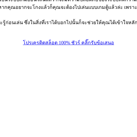
หากคุณอยากจะโกงแล้วก็คุณจะต้องไปเล่นแบบเกมตู้แล้วล่ะ เพร
ู้ก่อนเล่น ซึ่งในสิ่งที่เราได้บอกไปนั้นก็จะช่วยให้คุณได้เข้าใจ
โปรเครดิตสล็อต 100% ชัวร์ คลิ๊กรับข้อเสนอ