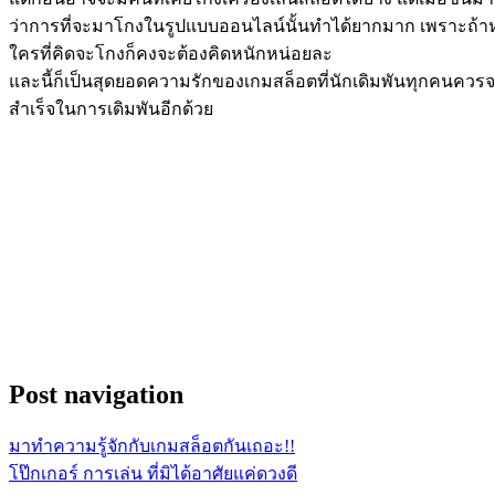
ว่าการที่จะมาโกงในรูปแบบออนไลน์นั้นทำได้ยากมาก เพราะถ้า
ใครที่คิดจะโกงก็คงจะต้องคิดหนักหน่อยละ
และนี้ก็เป็นสุดยอดความรักของเกมสล็อตที่นักเดิมพันทุกคนควรจะร
สำเร็จในการเดิมพันอีกด้วย
Post navigation
มาทำความรู้จักกับเกมสล็อตกันเถอะ!!
โป๊กเกอร์ การเล่น ที่มิได้อาศัยแค่ดวงดี