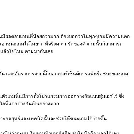
ั้นมีผลตอบแทนที่น้อยกว่ามาก ต้องบอกว่าในทุกๆเกมมีความแตก
การเอาชนะเกมได้ไม่ยาก ที่จริงความรักของตัวเกมนั้นก็สามารถ
รู้แล้วใช่ไหม ตามมากันเลย
างกัน และอัตราการจ่ายนี้ก็บอกเปอร์เซ็นต์การแพ้หรือชนะของเกม
นตัวเกมนั้นมีการตั้งโปรแกรมการออกรางวัลแบบสุ่มเอาไว้ ซึ่ง
วัลที่แตกต่างกันเป็นอย่างมาก
าะกลยุทธ์และเทคนิคนั้นจะช่วยให้ชนะเกมได้ง่ายขึ้น
มากไม่ว่าจะเล่นในคอมพิวเตอร์หรือเล่นในมือถือ บอกได้เลย