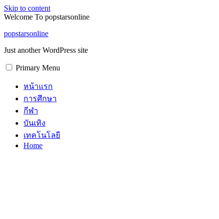
Skip to content
Welcome To popstarsonline
popstarsonline
Just another WordPress site
Primary Menu
หน้าแรก
การศึกษา
กีฬา
บันเทิง
เทคโนโลยี
Home