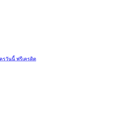
ครวันนี้ ฟรีเครดิต