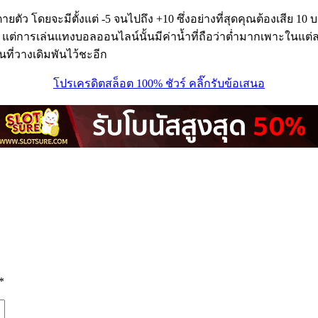
ัว โดยจะมีตั้งแต่ -5 จนไปถึง +10 ซึ่งอย่างที่สุดคุณต้องเสีย 10 
าท แต่การเล่นแทงบอลออนไลน์นั้นมีค่าน้ำที่ถือว่าต่ำมากเพาะในแต่ละคู่
ที่วางเดิมพันไว้ชะอีก
โปรเครดิตสล็อต 100% ชัวร์ คลิ๊กรับข้อเสนอ
*