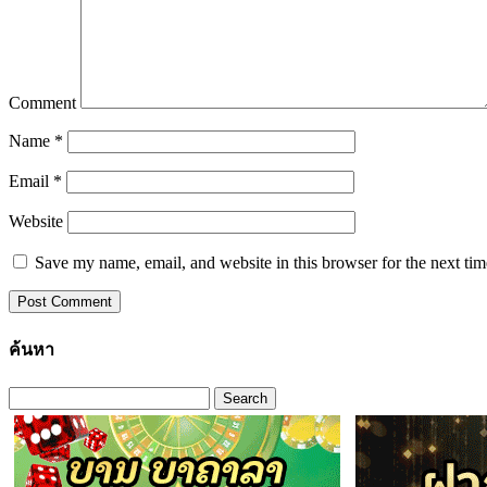
Comment
Name
*
Email
*
Website
Save my name, email, and website in this browser for the next ti
ค้นหา
Search