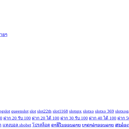
่ายๆ
pgslot
queenslot
slot
slot22th
slot1168
slotspx
slotxo
slotxo 369
slotxo
00
ฝาก 20 รับ 100
ฝาก 20 ได้ 100
ฝาก 30 รับ 100
ฝาก 40 ได้ 100
ฝาก 5
ต
แทงบอล sbobet
โปรสล็อต
ຄາຊິໂນອອນລາຍ
ບາຄາລ່າອອນລາຍ
ສະລ໋ອ