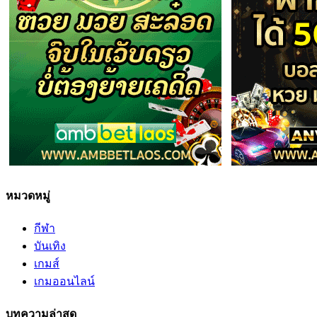
หมวดหมู่
กีฬา
บันเทิง
เกมส์
เกมออนไลน์
บทความล่าสุด