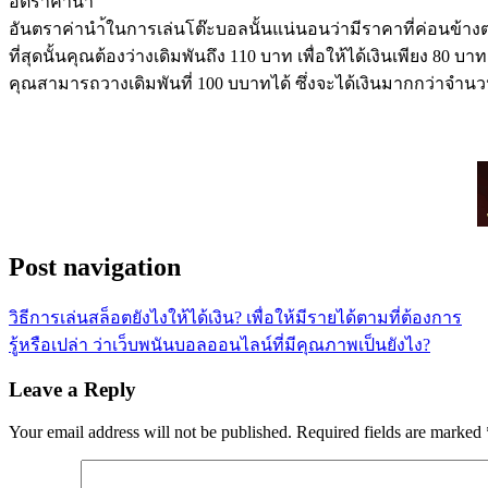
อัตราค่าน้ำ
อันตราค่านำ้ในการเล่นโต๊ะบอลนั้นแน่นอนว่ามีราคาที่ค่อนข้างตายต
ที่สุดนั้นคุณต้องว่างเดิมพันถึง 110 บาท เพื่อให้ได้เงินเพียง 80 บ
คุณสามารถวางเดิมพันที่ 100 บบาทได้ ซึ่งจะได้เงินมากกว่าจำนวน
Post navigation
วิธีการเล่นสล็อตยังไงให้ได้เงิน? เพื่อให้มีรายได้ตามที่ต้องการ
รู้หรือเปล่า ว่าเว็บพนันบอลออนไลน์ที่มีคุณภาพเป็นยังไง?
Leave a Reply
Your email address will not be published.
Required fields are marked