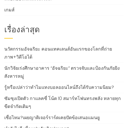
เกมส์
เรื่องล่าสุด
นวัตกรรมอัจฉริยะ คอนแทคเลนส์อันแรกของโลกที่ถ่าย
ภาพ+วิดีโอได้
นักวิจัยเร่งศึกษาอาคาร “อัจฉริยะ” ตรวจจับและป้องกันภัยยิง
สังหารหมู่
รู้หรือเปล่าว่าทำไมแทงบอลออนไลน์ถึงได้รับความนิยม?
ซัมซุงเปิดตัว กาแลคซี่ โน้ต 10 สมาร์ทโฟนทรงพลัง ทลายทุก
ขีดจำกัดเดิมๆ
เชื่อไหม?เผยญาติเจอร์ราร์ดเคยปัดข้อเสนอแมนยู