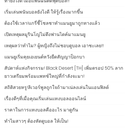
ทำยังไงดี เมื่อแฟนฉันติดฟุตบอล!!
เริ่มเล่นพนันบอลยังไงดี ให้รู้เรื่องมากขึ้น
ต้องใช้เวลา!แกรี่ชี้โซลชาทำแมนยูมาถูกทางแล้ว
เปิดเหตุผลมูรินโญ่ไม่ดึงฟานไดค์มาแมนยู
เหตุผลว่าทำไม? ผู้หญิงถึงไม่ชอบดูบอล เอาชะเลย!!
แมนยูเริ่มคุยเอเยนต์หวังยืดสัญญาป็อกบา
สัปดาห์แห่งกิจกรรม! Black Desert [TH] เพิ่มดรอป 50% ลาก
ยาวเตรียมพร้อมแพทช์ใหญ่ที่กำลังจะมา!
สถิติสวยหรู!ลิเวอร์พูลถูกใจถ้ามาเน่ลงเล่นในแอนฟิลด์
เรื่องดีๆที่เมื่อคุณเริ่มเล่นแทงบอลออนไลน์
ราคาในการแทงบอลคืออะไร มาดูกัน
ทำไมสาวๆ ต้องหัดดูบอล ให้เป็น!