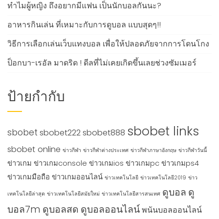
ทำไมผู้หญิง ถึงอยากมีแฟน เป็นนักบอลกันนะ?
อาหารกินเล่น ที่เหมาะกับการดูบอล แบบสุดๆ!!
วิธีการเลือกเล่นเว็บแทงบอล เพื่อให้ปลอดภัยจากการโดนโกง
ป็อกบา-เรอัล มาดริด ! ดีลที่ไม่เคยเกิดขึ้นเลยช่วงซัมเมอร์
ป้ายกำกับ
sbobet links
sbobet
sbobet222
sbobet888
sbobet online
ข่าวกีฬา
ข่าวกีฬาต่างประเทศ
ข่าวกีฬาภาษาอังกฤษ
ข่าวกีฬาวันนี้
ข่าวเกม
ข่าวเกมconsole
ข่าวเกมios
ข่าวเกมpc
ข่าวเกมps4
ข่าวเกมมือถือ
ข่าวเกมออนไลน์
ข่าวเทคโนโลยี
ข่าวเทคโนโลยี2019
ข่าว
ดูบอล
ดู
เทคโนโลยีล่าสุด
ข่าวเทคโนโลยีสมัยใหม่
ข่าวเทคโนโลยีสารสนเทศ
บอล7m
ดูบอลสด
ดูบอลออนไลน์
พนันบอลออนไลน์