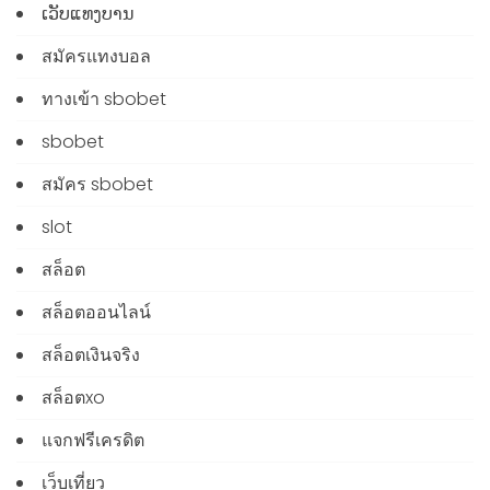
ເວັບແທງບານ
สมัครแทงบอล
ทางเข้า sbobet
sbobet
สมัคร sbobet
slot
สล็อต
สล็อตออนไลน์
สล็อตเงินจริง
สล็อตxo
แจกฟรีเครดิต
เว็บเที่ยว