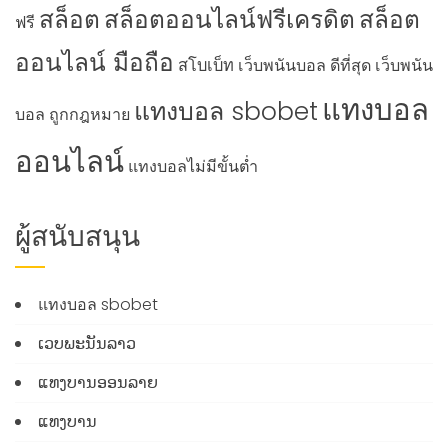
สล็อต
สล็อตออนไลน์ฟรีเครดิต
สล็อต
ฟรี
ออนไลน์ มือถือ
สโบเบ็ท
เว็บพนันบอล ดีที่สุด
เว็บพนัน
แทงบอล
แทงบอล sbobet
บอล ถูกกฎหมาย
ออนไลน์
แทงบอลไม่มีขั้นต่ำ
ผู้สนับสนุน
แทงบอล sbobet
ເວບພະນັນລາວ
ແທງບານອອນລາຍ
ແທງບານ