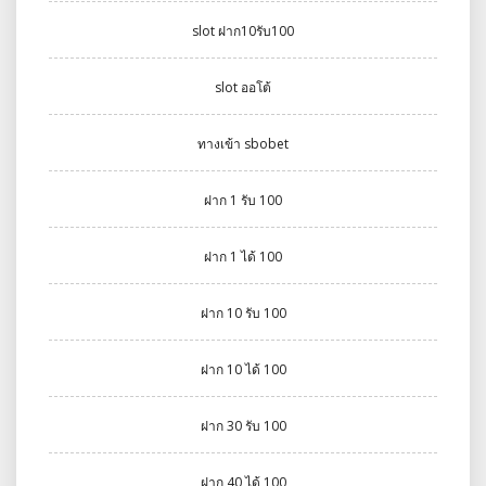
slot ฝาก10รับ100
slot ออโต้
ทางเข้า sbobet
ฝาก 1 รับ 100
ฝาก 1 ได้ 100
ฝาก 10 รับ 100
ฝาก 10 ได้ 100
ฝาก 30 รับ 100
ฝาก 40 ได้ 100