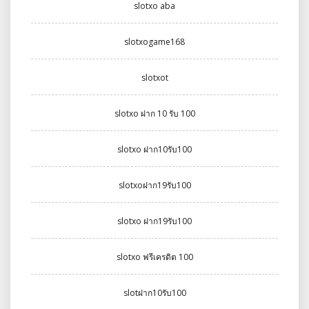
slotxo aba
slotxogame168
slotxot
slotxo ฝาก 10 รับ 100
slotxo ฝาก10รับ100
slotxoฝาก19รับ100
slotxo ฝาก19รับ100
slotxo ฟรีเครดิต 100
slotฝาก10รับ100