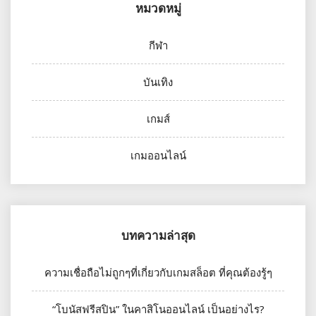
หมวดหมู่
กีฬา
บันเทิง
เกมส์
เกมออนไลน์
บทความล่าสุด
ความเชื่อถือไม่ถูกๆที่เกี่ยวกับเกมสล็อต ที่คุณต้องรู้ๆ
“โบนัสฟรีสปิน” ในคาสิโนออนไลน์ เป็นอย่างไร?