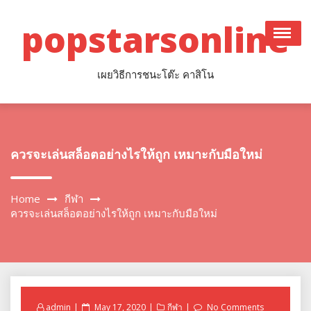
Skip
to
popstarsonline
content
เผยวิธีการชนะโต๊ะ คาสิโน
ควรจะเล่นสล็อตอย่างไรให้ถูก เหมาะกับมือใหม่
Home
กีฬา
ควรจะเล่นสล็อตอย่างไรให้ถูก เหมาะกับมือใหม่
Posted
admin
May 17, 2020
กีฬา
No Comments