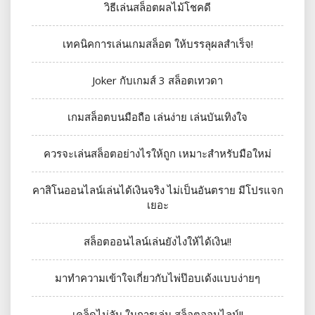
วิธีเล่นสล็อตผลไม้โชคดี
เทคนิคการเล่นเกมสล็อต ให้บรรลุผลสำเร็จ!
Joker กับเกมส์ 3 สล็อตเทวดา
เกมสล็อตบนมือถือ เล่นง่าย เล่นบันเทิงใจ
ควรจะเล่นสล็อตอย่างไรให้ถูก เหมาะสำหรับมือใหม่
คาสิโนออนไลน์เล่นได้เงินจริง ไม่เป็นอันตราย มีโปรแจก
เยอะ
สล็อตออนไลน์เล่นยังไงให้ได้เงิน!!
มาทำความเข้าใจเกี่ยวกับไพ่ป๊อบเด้งแบบง่ายๆ
เคล็ดไม่ลับ ในการเล่น สล็อตออนไลน์!!