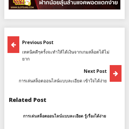
Post
Previous Post
เทคนิคดีๆครั้งจะทำให้ได้เงินจากเกมสล็อตได้ไม่
Navigation
ยาก
Next Post
การเล่นสล็อตออนไลน์แบบละเอียด เข้าใจได้ง่าย
Related Post
การเล่นสล็อตออนไลน์แบบละเอียด รู้เรื่องได้ง่าย