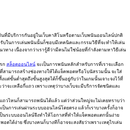
ันที่มีบริการกันอยู่ในเว็บคาสิโนหรือตามเว็บพนันออนไลน์ปกติ
ำหรับในการเล่นพนันนั้นก็ชอบมีเทคนิคและกรรมวิธีที่จะทำให้เล่น
แนวทาง เนื่องจากว่าเรารู้ดีว่ามีคนไม่ใช่น้อยที่กำลังตามหาวิธีเล่น
แรก
สล็อตออนไลน์
จะเป็นการพนันหลักสำหรับการที่เราจะเลือก
วที่สามารถสร้างช่องทางให้ได้แจ็คพอตหรือโบนัสรวมนั้น จะใส่
ขั้นต่ำสุดถึงขั้นสูงสุดได้ก็ขึ้นอยู่กับว่าในเกมนั้นเจาะจงไว้ที่
าะว่าจะเหลือกี่แถว เพราะเหตุว่าบางเว็บจะมีบริการจัดชนิดและ
งที่แถวไหนก็สามารถพนันได้แล้ว แต่ว่าส่วนใหญ่จะไม่เคยทราบว่า
ว่าเป็นการเล่นผ่านระบบออนไลน์โดยตรง แล้วก็เราบางครั้งก็อาจ
ามันเป็นระบบออนไลน์จึงทำให้โอกาสที่ทำให้แจ็คพอตแตกนั้นง่าย
็คพอตได้ง่าย ซึ่งบางคนก็บางทีก็อาจจะสงสัยว่าเพราะเหตุไรเล่น