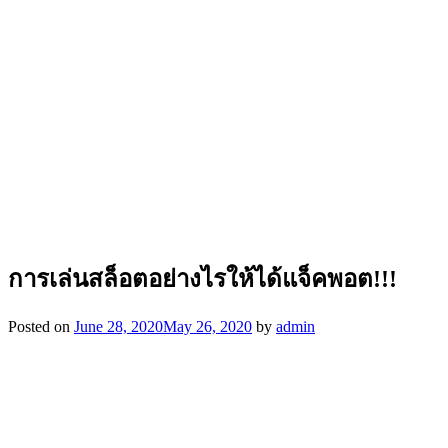
การเล่นสล็อตอย่างไรให้ได้แจ็คพอต!!!
Posted on
June 28, 2020
May 26, 2020
by
admin