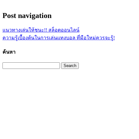
Post navigation
แนวทางเล่นให้ชนะ!! สล็อตออนไลน์
ความรู้เบื้องต้นในการเล่นแทงบอล ที่มือใหม่ควรจะรู้!
ค้นหา
Search