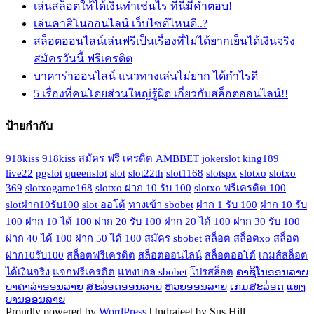
เล่นสล็อตให้ได้เงินทำเช่นไร ที่นี่มีคำตอบ!
เล่นคาสิโนออนไลน์ เว็บไซต์ไหนดี..?
สล็อตออนไลน์เล่นฟรีเป็นเรื่องที่ไม่ได้ยากเย็นได้เงินจริง
สมัครวันนี้ ฟรีเครดิต
บาคาร่าออนไลน์ แนวทางเล่นไม่ยาก ได้กำไรดี
5 เรื่องที่คนโดยส่วนใหญ่รู้ผิด เกี่ยวกับสล็อตออนไลน์!!
ป้ายกำกับ
918kiss
918kiss สมัคร ฟรี เครดิต
AMBBET
jokerslot
king189
live22
pgslot
queenslot
slot
slot22th
slot1168
slotspx
slotxo
slotxo
369
slotxogame168
slotxo ฝาก 10 รับ 100
slotxo ฟรีเครดิต 100
slotฝาก10รับ100
slot ออโต้
ทางเข้า sbobet
ฝาก 1 รับ 100
ฝาก 10 รับ
100
ฝาก 10 ได้ 100
ฝาก 20 รับ 100
ฝาก 20 ได้ 100
ฝาก 30 รับ 100
ฝาก 40 ได้ 100
ฝาก 50 ได้ 100
สมัคร sbobet
สล็อต
สล็อตxo
สล็อต
ฝาก10รับ100
สล็อตฟรีเครดิต
สล็อตออนไลน์
สล็อตออโต้
เกมส์สล็อต
ได้เงินจริง
แจกฟรีเครดิต
แทงบอล sbobet
โปรสล็อต
ຄາຊິໂນອອນລາຍ
ບາຄາລ່າອອນລາຍ
ສະລ໋ອດອອນລາຍ
ຫວຍອອນລາຍ
ເກມສະລ໋ອດ
ແທງ
ບານອອນລາຍ
Proudly powered by
WordPress
|
Indrajeet by Sus Hill.