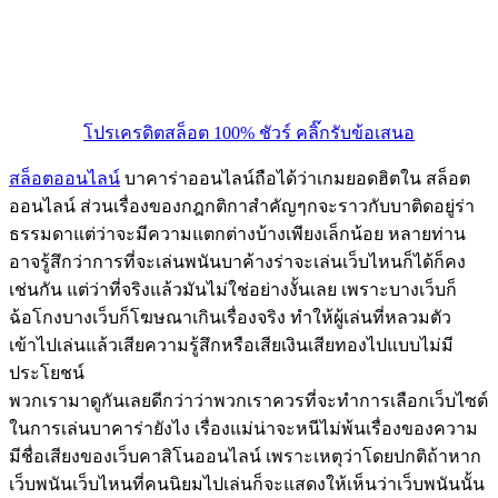
โปรเครดิตสล็อต 100% ชัวร์ คลิ๊กรับข้อเสนอ
สล็อตออนไลน์
บาคาร่าออนไลน์ถือได้ว่าเกมยอดฮิตใน สล็อต
ออนไลน์ ส่วนเรื่องของกฎกติกาสำคัญๆกจะราวกับบาติดอยู่ร่า
ธรรมดาแต่ว่าจะมีความแตกต่างบ้างเพียงเล็กน้อย หลายท่าน
อาจรู้สึกว่าการที่จะเล่นพนันบาค้างร่าจะเล่นเว็บไหนก็ได้ก็คง
เช่นกัน แต่ว่าที่จริงแล้วมันไม่ใช่อย่างงั้นเลย เพราะบางเว็บก็
ฉ้อโกงบางเว็บก็โฆษณาเกินเรื่องจริง ทำให้ผู้เล่นที่หลวมตัว
เข้าไปเล่นแล้วเสียความรู้สึกหรือเสียเงินเสียทองไปแบบไม่มี
ประโยชน์
พวกเรามาดูกันเลยดีกว่าว่าพวกเราควรที่จะทำการเลือกเว็บไซต์
ในการเล่นบาคาร่ายังไง เรื่องแม่น่าจะหนีไม่พ้นเรื่องของความ
มีชื่อเสียงของเว็บคาสิโนออนไลน์ เพราะเหตุว่าโดยปกติถ้าหาก
เว็บพนันเว็บไหนที่คนนิยมไปเล่นก็จะแสดงให้เห็นว่าเว็บพนันนั้น