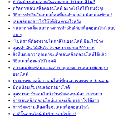
ทำไมต้องเล่นสล็อตในเว็บมากกว่าในคาสิโน!!
ทริคการเล่น สล็อตออนไลน์ อย่างไรให้ได้โดนจังๆ!!
วิธีการทำเงินในเกมสล็อตที่คนจำนวนไม่น้อยมองข้าม!!
เล่นสล็อตอย่างไรให้ได้เงิน ตามใจหวัง
4 แนวทางเด็ด แนวทางการทำเงินด้วยสล็อตออนไลน์ แบบ
ง่ายๆ
“โบนัส” ที่ต้องทราบในคาสิโนออนไลน์ มีอะไรบ้าง
สูตรทำเงิน ได้เงินไว ด้วยงบประมาณ 500 บาท
สิ่งที่บ่งบอกว่าคุณน่าจะเลิกเล่นสล็อตออนไลน์ได้แล้ว
วิธีเล่นสล็อตผลไม้โชคดี
ความเพลิดเพลินความสำราญของการเล่นบาติดอยู่ร่า
ออนไลน์
ประเภทของสล็อตออนไลน์ที่คุณควรจะทราบก่อนเล่น
มีทุนน้อยเริ่มเล่นสล็อตอย่างไรดี
สูตรบาคาร่าออนไลน์ สำหรับคนทุนน้อย เวลามาก
การเล่นสล็อตออนไลน์แบบละเอียด เข้าใจได้ง่าย
การวัดความเสี่ยงเมื่อจะเล่นสล็อตออนไลน์
คาสิโนออนไลน์ มีบริการอะไรบ้าง?