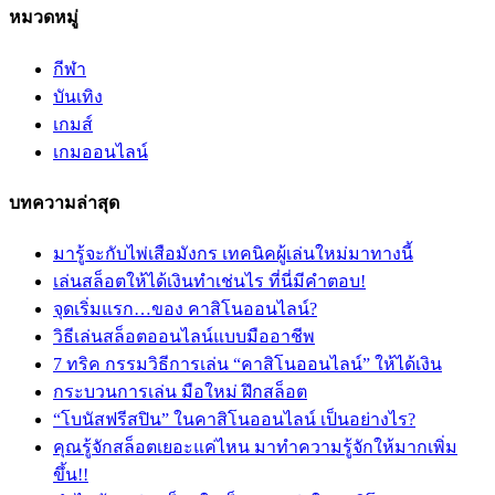
หมวดหมู่
กีฬา
บันเทิง
เกมส์
เกมออนไลน์
บทความล่าสุด
มารู้จะกับไพ่เสือมังกร เทคนิคผู้เล่นใหม่มาทางนี้
เล่นสล็อตให้ได้เงินทำเช่นไร ที่นี่มีคำตอบ!
จุดเริ่มแรก…ของ คาสิโนออนไลน์?
วิธีเล่นสล็อตออนไลน์แบบมืออาชีพ
7 ทริค กรรมวิธีการเล่น “คาสิโนออนไลน์” ให้ได้เงิน
กระบวนการเล่น มือใหม่ ฝึกสล็อต
“โบนัสฟรีสปิน” ในคาสิโนออนไลน์ เป็นอย่างไร?
คุณรู้จักสล็อตเยอะแค่ไหน มาทำความรู้จักให้มากเพิ่ม
ขึ้น!!