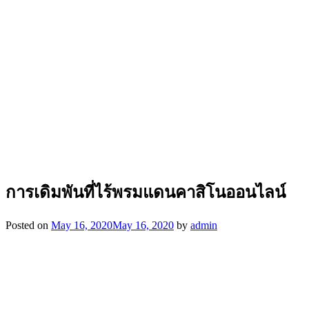
การเดิมพันที่ไร้พรมแดนคาสิโนออนไลน์
Posted on
May 16, 2020
May 16, 2020
by
admin