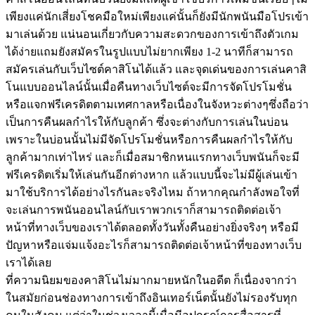
เพียงแค่นักเสี่ยงโชคมือใหม่เพียงแค่นั้นก็ยังมีนักพนันมือโปรเข้า
มาเล่นด้วย แน่นอนเกี่ยวกับความสะดวกของการเข้าถึงตัวเกม
ได้ง่ายแถมยังสมัครในรูปแบบไม่ยากเพียง 1-2 นาทีก็สามารถ
สมัครเล่นกับเว็บไซต์คาสิโนได้แล้ว และจุดเด่นของการเล่นคาสิ
โนแบบออนไลน์นั้นเมื่อคืนทางเว็บไซต์จะมีการจัดโปรโมชั่น
หรือแจกฟรีเครดิตตามเทศกาลหรือเนื่องในจังหวะต่างๆซึ่งถือว่า
เป็นการคืนผลกำไรให้กับลูกค้า ซึ่งจะต่างกับการเล่นในบ่อน
เพราะในบ่อนนั้นไม่มีจัดโปรโมชั่นหรือการคืนผลกำไรให้กับ
ลูกค้ามากเท่าไหร่ และก็เมื่อสมาชิกหนแรกทางเว็บพนันก็จะมี
ฟรีเครดิตเริ่มให้เล่นกันอีกต่างหาก แล้วแบบนี้จะไม่มีผู้เล่นเข้า
มาใช้บริการได้อย่างไรกันละจริงไหม ถ้าหากคุณกำลังพอใจที่
จะเล่นการพนันออนไลน์กับเราพวกเราก็สามารถติดต่อเจ้า
หน้าที่ทางเว็บของเราได้ตลอดทั้งวันทั้งคืนอย่างยิ่งจริงๆ หรือมี
ปัญหาหรือแจ่มแจ้งอะไรก็สามารถติดต่อเจ้าหน้าที่ของทางเว็บ
เราได้เลย
ที่ความนิยมของคาสิโนไม่มากมายหนักในอดีต ก็เนื่องจากว่า
ในสมัยก่อนช่องทางการเข้าถึงอินเทอร์เน็ตนั้นยังไม่รองรับทุก