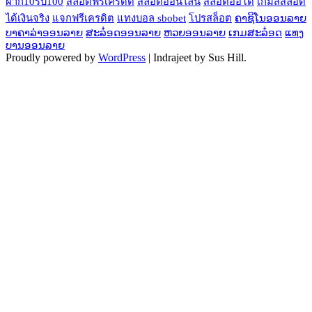
ฝาก10รับ100
สล็อตฟรีเครดิต
สล็อตออนไลน์
สล็อตออโต้
เกมส์สล็อต
ได้เงินจริง
แจกฟรีเครดิต
แทงบอล sbobet
โปรสล็อต
ຄາຊິໂນອອນລາຍ
ບາຄາລ່າອອນລາຍ
ສະລ໋ອດອອນລາຍ
ຫວຍອອນລາຍ
ເກມສະລ໋ອດ
ແທງ
ບານອອນລາຍ
Proudly powered by
WordPress
|
Indrajeet by Sus Hill.