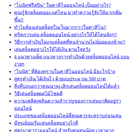
“โบนัสฟรีสปิน” ในคาสิโนออนไลน์ เป็นอย่างไร?
คุณรู้จักสล็อตเยอะแค่ไหน มาทำความรู้จักให้มากเพิ่ม
ขึ้น!!
ทำไมต้องเล่นสล็อตในเว็บมากกว่าในคาสิโน!!
ทริคการเล่น สล็อตออนไลน์ อย่างไรให้ได้โดนจังๆ!!
วิธีการทำเงินในเกมสล็อตที่คนจำนวนไม่น้อยมองข้าม!!
เล่นสล็อตอย่างไรให้ได้เงิน ตามใจหวัง
4 แนวทางเด็ด แนวทางการทำเงินด้วยสล็อตออนไลน์ แบบ
ง่ายๆ
“โบนัส” ที่ต้องทราบในคาสิโนออนไลน์ มีอะไรบ้าง
สูตรทำเงิน ได้เงินไว ด้วยงบประมาณ 500 บาท
สิ่งที่บ่งบอกว่าคุณน่าจะเลิกเล่นสล็อตออนไลน์ได้แล้ว
วิธีเล่นสล็อตผลไม้โชคดี
ความเพลิดเพลินความสำราญของการเล่นบาติดอยู่ร่า
ออนไลน์
ประเภทของสล็อตออนไลน์ที่คุณควรจะทราบก่อนเล่น
มีทุนน้อยเริ่มเล่นสล็อตอย่างไรดี
สูตรบาคาร่าออนไลน์ สำหรับคนทุนน้อย เวลามาก