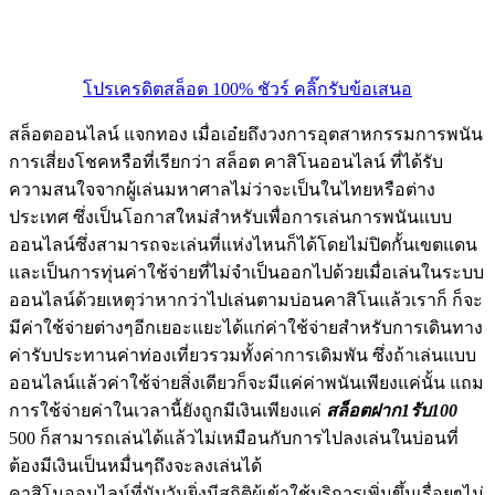
โปรเครดิตสล็อต 100% ชัวร์ คลิ๊กรับข้อเสนอ
สล็อตออนไลน์ แจกทอง เมื่อเอ๋ยถึงวงการอุตสาหกรรมการพนัน
การเสี่ยงโชคหรือที่เรียกว่า สล็อต คาสิโนออนไลน์ ที่ได้รับ
ความสนใจจากผู้เล่นมหาศาลไม่ว่าจะเป็นในไทยหรือต่าง
ประเทศ ซึ่งเป็นโอกาสใหม่สำหรับเพื่อการเล่นการพนันแบบ
ออนไลน์ซึ่งสามารถจะเล่นที่แห่งไหนก็ได้โดยไม่ปิดกั้นเขตแดน
และเป็นการทุ่นค่าใช้จ่ายที่ไม่จำเป็นออกไปด้วยเมื่อเล่นในระบบ
ออนไลน์ด้วยเหตุว่าหากว่าไปเล่นตามบ่อนคาสิโนแล้วเราก็ ก็จะ
มีค่าใช้จ่ายต่างๆอีกเยอะแยะได้แก่ค่าใช้จ่ายสำหรับการเดินทาง
ค่ารับประทานค่าท่องเที่ยวรวมทั้งค่าการเดิมพัน ซึ่งถ้าเล่นแบบ
ออนไลน์แล้วค่าใช้จ่ายสิ่งเดียวก็จะมีแค่ค่าพนันเพียงแค่นั้น แถม
การใช้จ่ายค่าในเวลานี้ยังถูกมีเงินเพียงแค่
สล็อตฝาก1รับ100
500 ก็สามารถเล่นได้แล้วไม่เหมือนกับการไปลงเล่นในบ่อนที่
ต้องมีเงินเป็นหมื่นๆถึงจะลงเล่นได้
คาสิโนออนไลน์ที่นับวันยิ่งมีสถิติผู้เข้าใช้บริการเพิ่มขึ้นเรื่อยๆไม่