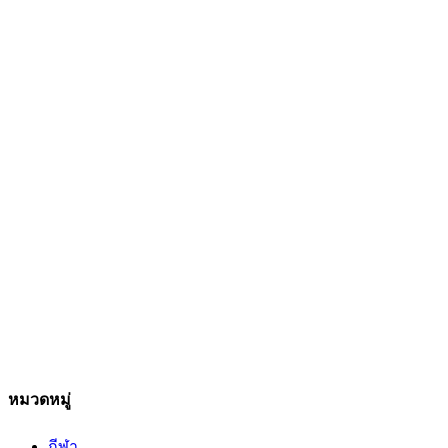
หมวดหมู่
กีฬา