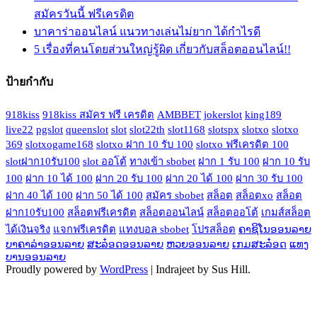
สมัครวันนี้ ฟรีเครดิต
บาคาร่าออนไลน์ แนวทางเล่นไม่ยาก ได้กำไรดี
5 เรื่องที่คนโดยส่วนใหญ่รู้ผิด เกี่ยวกับสล็อตออนไลน์!!
ป้ายกำกับ
918kiss
918kiss สมัคร ฟรี เครดิต
AMBBET
jokerslot
king189
live22
pgslot
queenslot
slot
slot22th
slot1168
slotspx
slotxo
slotxo
369
slotxogame168
slotxo ฝาก 10 รับ 100
slotxo ฟรีเครดิต 100
slotฝาก10รับ100
slot ออโต้
ทางเข้า sbobet
ฝาก 1 รับ 100
ฝาก 10 รับ
100
ฝาก 10 ได้ 100
ฝาก 20 รับ 100
ฝาก 20 ได้ 100
ฝาก 30 รับ 100
ฝาก 40 ได้ 100
ฝาก 50 ได้ 100
สมัคร sbobet
สล็อต
สล็อตxo
สล็อต
ฝาก10รับ100
สล็อตฟรีเครดิต
สล็อตออนไลน์
สล็อตออโต้
เกมส์สล็อต
ได้เงินจริง
แจกฟรีเครดิต
แทงบอล sbobet
โปรสล็อต
ຄາຊິໂນອອນລາຍ
ບາຄາລ່າອອນລາຍ
ສະລ໋ອດອອນລາຍ
ຫວຍອອນລາຍ
ເກມສະລ໋ອດ
ແທງ
ບານອອນລາຍ
Proudly powered by
WordPress
|
Indrajeet by Sus Hill.