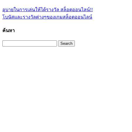
อุบายในการเล่นให้ได้รางวัล สล็อตออนไลน์!!
โบนัสและรางวัลต่างๆของเกมสล็อตออนไลน์
ค้นหา
Search