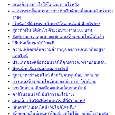
เล่นสล็อตอย่างไรให้ได้เงิน ตามใจหวัง
4 แนวทางเด็ด แนวทางการทำเงินด้วยสล็อตออนไลน์ แบบ
ง่ายๆ
“โบนัส” ที่ต้องทราบในคาสิโนออนไลน์ มีอะไรบ้าง
สูตรทำเงิน ได้เงินไว ด้วยงบประมาณ 500 บาท
สิ่งที่บ่งบอกว่าคุณน่าจะเลิกเล่นสล็อตออนไลน์ได้แล้ว
วิธีเล่นสล็อตผลไม้โชคดี
ความเพลิดเพลินความสำราญของการเล่นบาติดอยู่ร่า
ออนไลน์
ประเภทของสล็อตออนไลน์ที่คุณควรจะทราบก่อนเล่น
มีทุนน้อยเริ่มเล่นสล็อตอย่างไรดี
สูตรบาคาร่าออนไลน์ สำหรับคนทุนน้อย เวลามาก
การเล่นสล็อตออนไลน์แบบละเอียด เข้าใจได้ง่าย
การวัดความเสี่ยงเมื่อจะเล่นสล็อตออนไลน์
คาสิโนออนไลน์ มีบริการอะไรบ้าง?
เล่นสล็อตให้ได้เงินทำเช่นไร ที่นี่มีคำตอบ!
เล่นคาสิโนออนไลน์ เว็บไซต์ไหนดี..?
สล็อตออนไลน์เล่นฟรีเป็นเรื่องที่ไม่ได้ยากเย็นได้เงินจริง