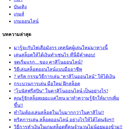
บันเทิง
เกมส์
เกมออนไลน์
บทความล่าสุด
มารู้จะกับไพ่เสือมังกร เทคนิคผู้เล่นใหม่มาทางนี้
เล่นสล็อตให้ได้เงินทำเช่นไร ที่นี่มีคำตอบ!
จุดเริ่มแรก…ของ คาสิโนออนไลน์?
วิธีเล่นสล็อตออนไลน์แบบมืออาชีพ
7 ทริค กรรมวิธีการเล่น “คาสิโนออนไลน์” ให้ได้เงิน
กระบวนการเล่น มือใหม่ ฝึกสล็อต
“โบนัสฟรีสปิน” ในคาสิโนออนไลน์ เป็นอย่างไร?
คุณรู้จักสล็อตเยอะแค่ไหน มาทำความรู้จักให้มากเพิ่ม
ขึ้น!!
ทำไมต้องเล่นสล็อตในเว็บมากกว่าในคาสิโน!!
ทริคการเล่น สล็อตออนไลน์ อย่างไรให้ได้โดนจังๆ!!
วิธีการทำเงินในเกมสล็อตที่คนจำนวนไม่น้อยมองข้าม!!