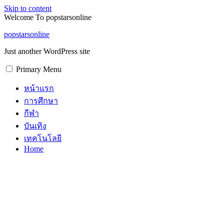
Skip to content
Welcome To popstarsonline
popstarsonline
Just another WordPress site
Primary Menu
หน้าแรก
การศึกษา
กีฬา
บันเทิง
เทคโนโลยี
Home