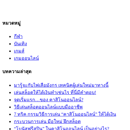
หมวดหมู่
กีฬา
บันเทิง
เกมส์
เกมออนไลน์
บทความล่าสุด
มารู้จะกับไพ่เสือมังกร เทคนิคผู้เล่นใหม่มาทางนี้
เล่นสล็อตให้ได้เงินทำเช่นไร ที่นี่มีคำตอบ!
จุดเริ่มแรก…ของ คาสิโนออนไลน์?
วิธีเล่นสล็อตออนไลน์แบบมืออาชีพ
7 ทริค กรรมวิธีการเล่น “คาสิโนออนไลน์” ให้ได้เงิน
กระบวนการเล่น มือใหม่ ฝึกสล็อต
“โบนัสฟรีสปิน” ในคาสิโนออนไลน์ เป็นอย่างไร?