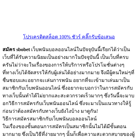
โปรเครดิตสล็อต 100% ชัวร์ คลิ๊กรับข้อเสนอ
สมัคร sbobet
เว็บพนันบอลออนไลน์ในปัจจุบันนี้เรียกได้ว่าเป็น
เว็บที่ได้รับความนิยมเป็นอย่างมากในปัจจุบันนี้ เป็นเว็บที่ครบ
ครันไม่ว่าจะในเรื่องของการให้บริการหรือโปรโมชั่นต่างๆ
ที่ทางเว็บได้จัดสรรให้กับผู้เล่นได้อย่างมากมาย จึงมีผู้คนใหม่ๆที่
ชื่นชอบและอยากจะเล่นการพนัน อยากที่จะเข้ามาเล่นมาเป็น
สมาชิกกับเว็บพนันออนไลน์ ซึ่งอยากจะบอกว่าในการสมัครกับ
ทางเว็บนั้นทำได้ไม่ยากและสะดวกรวดเร็วมากๆ ซึ่งวันนี้จะมาบ
อกวิธีการสมัครกับเว็บพนันออนไลน์ ซึ่งจะมาเป็นแนวทางให้รู้
ก่อนว่าต้องสมัครกับทางเว็บยังไงบ้าง มาดูกัน!
วิธีการสมัครสมาชิกกับเว็บพนันบอลออนไลน์
ในเรื่องของขั้นตอนการสมัครเป็นสมาชิกนั้นไม่ได้มีขั้นตอน
มากมาย ซึ่งเป็นวิธีที่ง่ายมากๆ นั้นก็เพื่อความสะดวกสบายของผู้