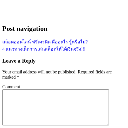
Post navigation
สล็อตออนไลน์ ฟรีเครดิต คืออะไร รู้หรือไม่?
4 แนวทางเด็ดการเล่นสล็อตให้ได้เงินจริง!!!
Leave a Reply
Your email address will not be published.
Required fields are
marked
*
Comment