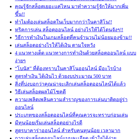
คุณรู้จักสล็อตเยอะแค่ไหน มาทำความรู้จักให้มากเพิ่ม
ขึ้น!!
ทำไมต้องเล่นสล็อตในเว็บมากกว่าในคาสิโน!!
ทริคการเล่น สล็อตออนไลน์ อย่างไรให้ได้โดนจังๆ!!
วิธีการทำเงินในเกมสล็อตที่คนจำนวนไม่น้อยมองข้าม!!
เล่นสล็อตอย่างไรให้ได้เงิน ตามใจหวัง
4 แนวทางเด็ด แนวทางการทำเงินด้วยสล็อตออนไลน์ แบบ
ง่ายๆ
“โบนัส” ที่ต้องทราบในคาสิโนออนไลน์ มีอะไรบ้าง
สูตรทำเงิน ได้เงินไว ด้วยงบประมาณ 500 บาท
สิ่งที่บ่งบอกว่าคุณน่าจะเลิกเล่นสล็อตออนไลน์ได้แล้ว
วิธีเล่นสล็อตผลไม้โชคดี
ความเพลิดเพลินความสำราญของการเล่นบาติดอยู่ร่า
ออนไลน์
ประเภทของสล็อตออนไลน์ที่คุณควรจะทราบก่อนเล่น
มีทุนน้อยเริ่มเล่นสล็อตอย่างไรดี
สูตรบาคาร่าออนไลน์ สำหรับคนทุนน้อย เวลามาก
การเล่นสล็อตออนไลน์แบบละเอียด เข้าใจได้ง่าย