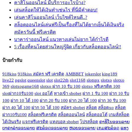
คาสิโนออนไลน์ มีบริการอะไรบ้าง?
เล่นสล็อตให้ได้เงินทำเช่นไร ที่นี่มีคำตอบ!
เล่นคาสิโนออนไลน์ เว็บไซต์ไหนดี..?
สล็อตออนไลน์เล่นฟรีเป็นเรื่องที่ไม่ได้ยากเย็นได้เงินจริง
สมัครวันนี้ ฟรีเครดิต
บาคาร่าออนไลน์ แนวทางเล่นไม่ยาก ได้กำไรดี
5 เรื่องที่คนโดยส่วนใหญ่รู้ผิด เกี่ยวกับสล็อตออนไลน์!!
ป้ายกำกับ
918kiss
918kiss สมัคร ฟรี เครดิต
AMBBET
jokerslot
king189
live22
pgslot
queenslot
slot
slot22th
slot1168
slotspx
slotxo
slotxo
369
slotxogame168
slotxo ฝาก 10 รับ 100
slotxo ฟรีเครดิต 100
slotฝาก10รับ100
slot ออโต้
ทางเข้า sbobet
ฝาก 1 รับ 100
ฝาก 10 รับ
100
ฝาก 10 ได้ 100
ฝาก 20 รับ 100
ฝาก 20 ได้ 100
ฝาก 30 รับ 100
ฝาก 40 ได้ 100
ฝาก 50 ได้ 100
สมัคร sbobet
สล็อต
สล็อตxo
สล็อต
ฝาก10รับ100
สล็อตฟรีเครดิต
สล็อตออนไลน์
สล็อตออโต้
เกมส์สล็อต
ได้เงินจริง
แจกฟรีเครดิต
แทงบอล sbobet
โปรสล็อต
ຄາຊິໂນອອນລາຍ
ບາຄາລ່າອອນລາຍ
ສະລ໋ອດອອນລາຍ
ຫວຍອອນລາຍ
ເກມສະລ໋ອດ
ແທງ