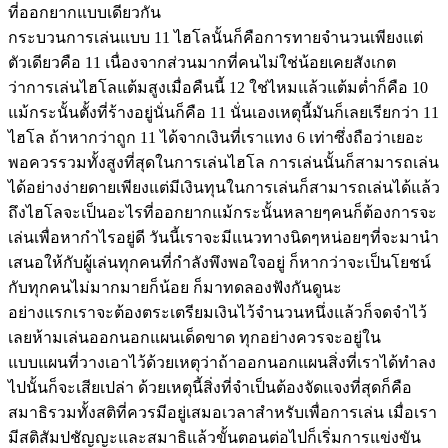
ที่ออกยากแบบเดียวกัน
กระบวนการเล่นแบบ 11 ไฮโลนั้นก็คือการทายจำนวนเพียงแต่
ตัวเดียวคือ 11 เนื่องจากส่วนมากที่คนไม่ใช่น้อยเคยสังเกต
ว่าการเล่นไฮโลแต้มสูงเมื่อคืนนี้ 12 ใช่ไหมแล้วแต้มต่ำก็คือ 10
แม้กระนั้นตั้งที่ร้างอยู่นั่นก็คือ 11 นั่นเองเหตุนี้มันก็เลยเรียกว่า 11
ไฮโล ถ้าหากว่าถูก 11 ได้จากเงินที่เราแทง 6 เท่าซึ่งถือว่าเยอะ
พอควรรวมทั้งสูงที่สุดในการเล่นไฮโล การเล่นนั้นก็สามารถเล่น
ได้อย่างง่ายดายเพียงแต่มีเงินทุนในการเล่นก็สามารถเล่นได้แล้ว
ถึงไฮโลจะเป็นอะไรที่ออกยากแม้กระนั้นหลายๆคนก็ต้องการจะ
เล่นเพื่อหากำไรอยู่ดี วันนี้เราจะมีแนวทางนิดๆหน่อยๆที่จะมานำ
เสนอให้กับผู้เล่นทุกคนที่กำลังพึงพอใจอยู่ ก็หากว่าจะเป็นโยชน์
กับทุกคนไม่มากมายก็น้อย ก็มาทดลองฟังกันดูนะ
อย่างแรกเราจะต้องตระเตรียมเงินไว้จำนวนหนึ่งแล้วก็จดจำไว้
เลยห้ามเล่นออกนอกแผนเด็ดขาด ทุกอย่างควรจะอยู่ใน
แบบแผนที่วางเอาไว้ด้วยเหตุว่าถ้าออกนอกแผนสิ่งที่เราได้ทำลง
ไปนั้นก็จะเสียเปล่า ด้วยเหตุนี้สิ่งที่จำเป็นต้องจัดแจงที่สุดก็คือ
สมาธิรวมทั้งสติที่ควรมีอยู่เสมอเวลาสำหรับเพื่อการเล่น เมื่อเรา
มีสติสัมปชัญญะและสมาธิแล้วขั้นตอนต่อไปก็เริ่มการแข่งขัน